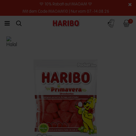
💛 10% Rabatt auf MAOAM 💛
Mit dem Code MAOAM10 | Nur vom 07.-14.08.26
Konto
Warenko
0
link.header.menu.label
simplesearch.search.label