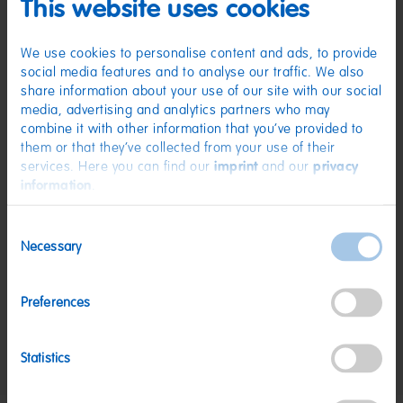
Zutaten
This website uses cookies
(D) Schaumzucker | Zucker; Glukosesirup; Gelatine (Rind);
Säuerungsmittel: Citronensäure; Frucht- und Pflanzenkonzentrate: Rettich,
We use cookies to personalise content and ads, to provide
Karotte; Aroma. Kann Spuren von MILCH, WEIZEN enthalten.
social media features and to analyse our traffic. We also
Nährwerte
share information about your use of our site with our social
media, advertising and analytics partners who may
Nährwerte
pro 100 g
combine it with other information that you’ve provided to
them or that they’ve collected from your use of their
Energie:
1497 kJ/352 kcal
services. Here you can find our
imprint
and our
privacy
Fett:
<0,5 g
information
.
davon gesättigte Fettsäuren:
<0,1 g
Consent
Kohlenhydrate:
85 g
Necessary
Selection
davon Zucker:
71 g
Eiweiß:
2,9 g
Preferences
Salz:
0,04 g
Statistics
Nettogewicht:
80 g
Hersteller:
HARIBO GmbH & Co. KG, D-53105 Bonn