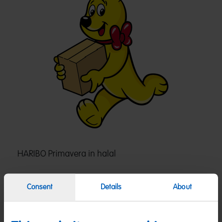
HARIBO Primavera in halal
Den beliebten HARIBO Klassiker Primavera gibt es auch in halal. Die soften
Consent
Details
About
Schaumzucker-Erdbeeren mit süßer Kandierung sind absolut
unverwechselbar lecker. Hier online erhältlich.