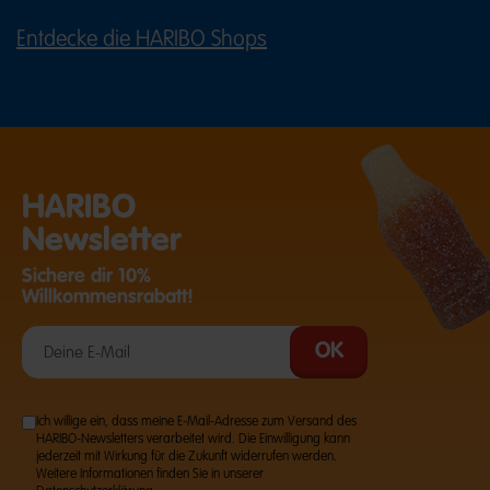
Entdecke die HARIBO Shops
(ÖFFNET EINE EXTERNE SEITE IN E
HARIBO
Newsletter
Sichere dir 10%
Willkommensrabatt!
Ich willige ein, dass meine E-Mail-Adresse zum Versand des
HARIBO-Newsletters verarbeitet wird. Die Einwilligung kann
jederzeit mit Wirkung für die Zukunft widerrufen werden.
Weitere Informationen finden Sie in unserer