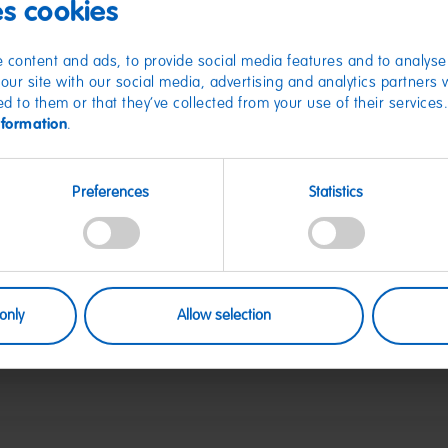
es cookies
Kuscheln 
 content and ads, to provide social media features and to analyse 
our site with our social media, advertising and analytics partners
ed to them or that they’ve collected from your use of their services
Das ist was für ec
nformation
.
Kissen im Happy Co
süße Überraschung
Maße: 29 x 16 x 8
Jetzt exklusiv hie
Preferences
Statistics
sichern!
Artikel Nr. DE500
Hergestellt für: 
Riegel-Str.1 – 5350
E-Mail Kontakt: o
only
Allow selection