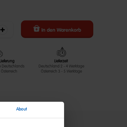
In den Warenkorb
erringern
Die Menge erhöhen
Lieferung
Lieferzeit
b Deutschlands
Deutschland 2 - 4 Werktage
Österreich
Österreich 3 - 5 Werktage
About