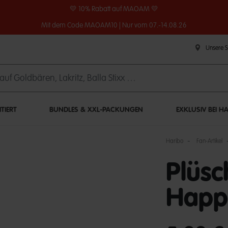
💛 10% Rabatt auf MAOAM 💛
Mit dem Code MAOAM10 | Nur vom 07.-14.08.26
Unsere 
ITIERT
BUNDLES & XXL-PACKUNGEN
EXKLUSIV BEI H
Haribo
Fan-Artikel
Plüsc
Happ
undefined out of 