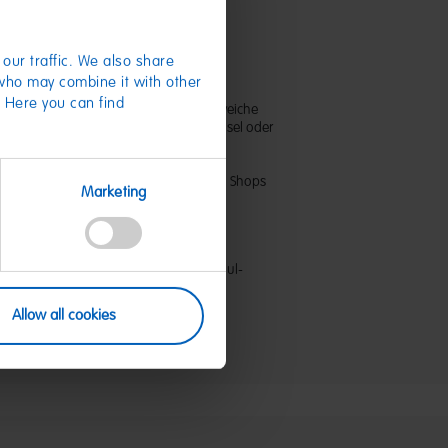
mit Happy Cola?
our traffic. We also share
 who may combine it with other
. Here you can find
hte HARIBO-Liebhaber! Dieses kuschel-weiche
la Look eignet sich perfekt als Mitbringsel oder
 für große und kleine Nasch-Fans.
,5 cm
r im Online-Shop oder in unseren HARIBO Shops
Marketing
07496
HARIBO GmbH & Co. KG - Dr.-Hans-und-Paul-
1 Grafschaft
nlineshop@haribo.com
Allow all cookies