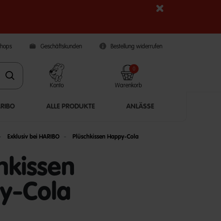
Shops
Geschäftskunden
Bestellung widerrufen
0
Konto
Warenkorb
ARIBO
ALLE PRODUKTE
ANLÄSSE
Exklusiv bei HARIBO
Plüschkissen Happy-Cola
hkissen
y-Cola
5 Customer Rating