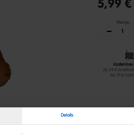
5,99 €
Menge
Die Menge v
Kostenlose 
Ab 39 € innerhal
Ab 79 € nach 
Details