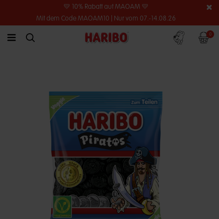
💛 10% Rabatt auf MAOAM 💛
Mit dem Code MAOAM10 | Nur vom 07.-14.08.26
Konto
Warenko
0
link.header.menu.label
simplesearch.search.label