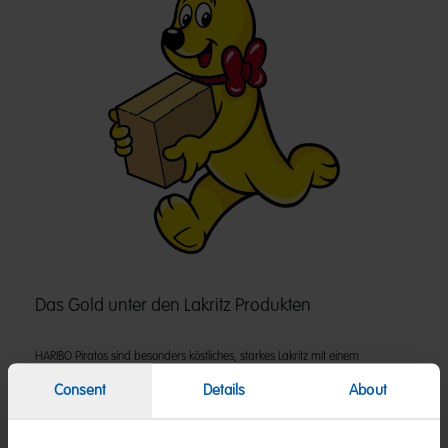
Das Gold unter den Lakritz Produkten
HARIBO Piratos sind besonders köstliches, starkes Lakritz mit einem
Salmiakanteil von 7,99 %. Für jeden erwachsenen Lakritz-Liebhaber ein echter
Piratenschatz! Dieses Produkt wurde vom Vegetarierbund Deutschland e. V.
Consent
Details
About
mit dem so genannten „V-Label“ als vegetarisch zertifiziert.