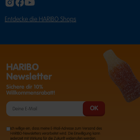
Entdecke die HARIBO Shops
(ÖFFNET EINE EXTERNE SEITE IN E
HARIBO
Newsletter
Sichere dir 10%
Willkommensrabatt!
Ich willige ein, dass meine E-Mail-Adresse zum Versand des
HARIBO-Newsletters verarbeitet wird. Die Einwilligung kann
jederzeit mit Wirkung für die Zukunft widerrufen werden.