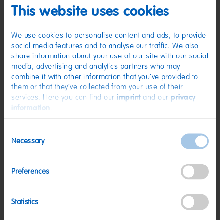
Zutaten
This website uses cookies
(D) Lakritz | Zutaten: Zucker; Glukosesirup; Stärke; brauner Zuckersirup;
Aroma; Süßholzextrakt (3 %); Kochsalz; Sonnenblumenöl;
We use cookies to personalise content and ads, to provide
Säuerungsmittel: Citronensäure; Überzugsmittel: Bienenwachs weiß und
gelb. Kann Spuren von MILCH, WEIZEN enthalten.
social media features and to analyse our traffic. We also
share information about your use of our site with our social
Nährwerte
media, advertising and analytics partners who may
Nährwerte
pro 100 g
combine it with other information that you’ve provided to
them or that they’ve collected from your use of their
Energie:
1525 kJ/359 kcal
services. Here you can find our
imprint
and our
privacy
information
.
Fett:
<0,5 g
davon gesättigte Fettsäuren:
<0,1 g
Consent
Necessary
Kohlenhydrate:
89 g
Selection
davon Zucker:
53 g
Preferences
Eiweiß:
<0,5 g
Salz:
1 g
Statistics
Nettogewicht:
175 g
Hersteller:
HARIBO GmbH & Co. KG, D-53105 Bonn