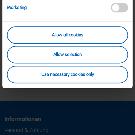
Marketing
SICHERE ZAHLUNG
Allow all cookies
PayPal, Klarna Sofortüberweisung, Klarna
Rechnung, Visa, Mastercard
KOSTENLOSE LIEFERUNG
Allow selection
Ab 39 € innerhalb Deutschlands
Ab 79 € nach Österreich
KUNDENSERVICE
Use necessary cookies only
Wir sind Mo-Fr von 08-18:00 Uhr für dich da.
+49
2641 300 1001
oder über unser
Kontaktformular
.
Informationen
Versand & Zahlung