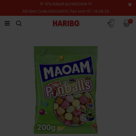
💛 10% Rabatt auf MAOAM 💛
Mit dem Code MAOAM10 | Nur vom 07.-14.08.26
Konto
Warenko
0
link.header.menu.label
simplesearch.search.label