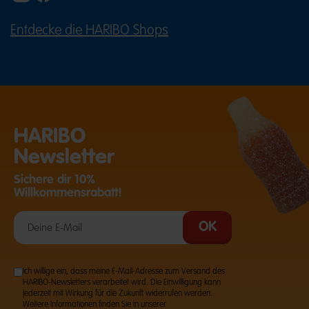
Entdecke die HARIBO Shops
(ÖFFNET EINE EXTERNE SEITE IN E
HARIBO
Newsletter
Sichere dir 10%
Willkommensrabatt!
Ich willige ein, dass meine E-Mail-Adresse zum Versand des
HARIBO-Newsletters verarbeitet wird. Die Einwilligung kann
jederzeit mit Wirkung für die Zukunft widerrufen werden.
Weitere Informationen finden Sie in unserer