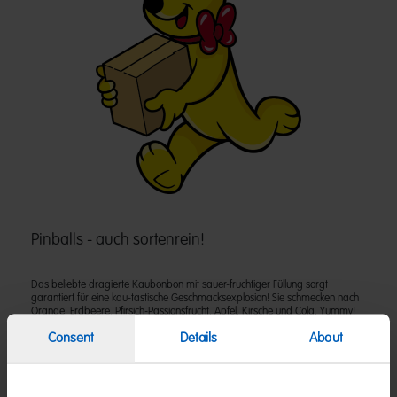
Pinballs - auch sortenrein!
Das beliebte dragierte Kaubonbon mit sauer-fruchtiger Füllung sorgt
garantiert für eine kau-tastische Geschmacksexplosion! Sie schmecken nach
Orange, Erdbeere, Pfirsich-Passionsfrucht, Apfel, Kirsche und Cola. Yummy!
Consent
Details
About
Zutaten
(D) Kaubonbon-Dragees | Zutaten: Zucker; Glukosesirup; Palmfett;