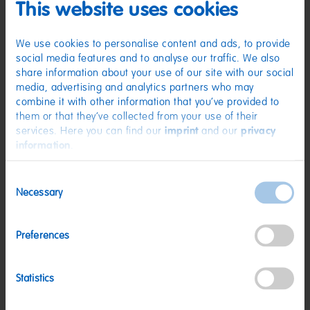
Feuchthaltemittel: Sorbitsirup; Säuerungsmittel: Citronensäure; Gelatine;
This website uses cookies
Frucht- und Pflanzenkonzentrate: Saflor, Rettich, Karotte, Spirulina, Apfel,
Zitrone, Schwarze Johannisbeere; Aroma; Karamellsirup;
Sonnenblumenöl; Süßholzextrakt; Überzugsmittel: Bienenwachs weiß
We use cookies to personalise content and ads, to provide
und gelb; Trennmittel: Talkum; brauner Zuckersirup.
social media features and to analyse our traffic. We also
Nährwerte
share information about your use of our site with our social
media, advertising and analytics partners who may
Nährwerte
pro 100 g
combine it with other information that you’ve provided to
them or that they’ve collected from your use of their
Energie:
1730 kJ/409 kcal
services. Here you can find our
imprint
and our
privacy
Fett:
6,1 g
information
.
davon gesättigte Fettsäuren:
3,1 g
Consent
Kohlenhydrate:
87 g
Necessary
Selection
davon Zucker:
69 g
Eiweiß:
0,9 g
Preferences
Salz:
0,04 g
Statistics
Nettogewicht:
200 g
Hersteller:
HARIBO GmbH & Co. KG, D-53105 Bonn