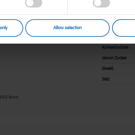
weise mit Cola-Geschmack | Zutaten:
Nährwerte
e; Säuerungsmittel: Citronensäure;
Apfel, Spirulina, Rettich,
Energie:
sbeere, Tomate, Hibiskus;
; Überzugsmittel: Bienenwachs
Fett:
only
Allow selection
 WEIZEN enthalten.
davon gesättigte F
Kohlenhydrate:
davon Zucker:
Eiweiß:
Salz:
3105 Bonn