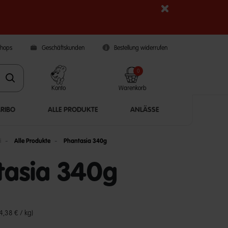
Shops
Geschäftskunden
Bestellung widerrufen
0
Konto
Warenkorb
ARIBO
ALLE PRODUKTE
ANLÄSSE
i
Alle Produkte
Phantasia 340g
tasia 340g
5 Customer Rating
(4,38 € / kg)