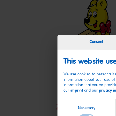
Consent
This website us
We use cookies to personalise
information about your use of 
information that you’ve provid
our
imprint
and our
privacy i
Consent
Zutaten
Necessary
Selection