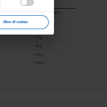
pro 100 g
1452 kJ/342 kcal
<0,5 g
Allow all cookies
ettsäuren:
0,1 g
77 g
47 g
6,6 g
0,03 g