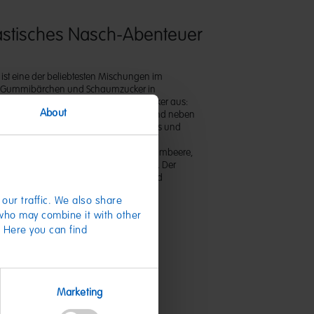
astisches Nasch-Abenteuer
ist eine der beliebtesten Mischungen im
. Gummibärchen und Schaumzucker in
arben und Formen zeichnen den Klassiker aus:
About
der Schnuller, Teufel und Dinosaurier sind neben
ten Figuren, wie dreifarbigen Chamäleons und
, Schildkröten, Kakadus und mehr. Sie
anas, Apfel, Erdbeere, Heidelbeere, Himbeere,
e, Schwarze Johannisbeere und Zitrone. Der
ich perfekt zum Naschen mit Familie und
our traffic. We also share
 who may combine it with other
. Here you can find
te
Marketing