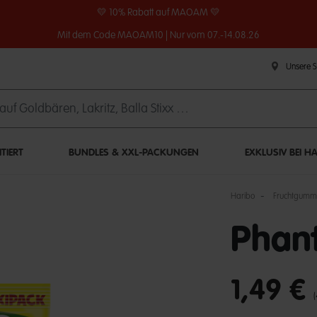
💛 10% Rabatt auf MAOAM 💛
Mit dem Code MAOAM10 | Nur vom 07.-14.08.26
Unsere 
ITIERT
BUNDLES & XXL-PACKUNGEN
EXKLUSIV BEI H
Haribo
Fruchtgumm
Phan
undefined out of 
1,49 €