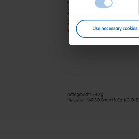
(D) Fruchtgummi mit Schaumzucker, teil
Glukosesirup; Zucker; Gelatine; Dextros
Frucht- und Pflanzenkonzentrate: Karotte, 
Süßkartoffel, Paprika, Schwarze Johanni
Sonnenblumenöl; Aroma; Karamellsirup
Use necessary cookies 
weiß und gelb. Kann Spuren von MILCH,
Nettogewicht:
340 g
Hersteller:
HARIBO GmbH & Co. KG, D-5