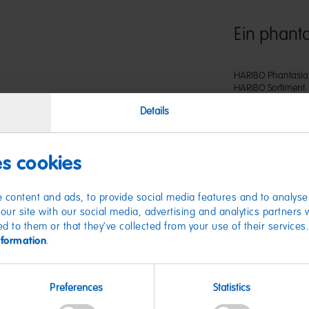
Ein phant
HARIBO Phantasia 
HARIBO Sortiment
verschiedensten F
Details
Cola Flaschen, Kin
liebevoll gestalte
Raupen, Flamingos
schmecken nach An
es cookies
Kirsche, Saftorang
bunte Mix eignet s
Freunden.
 content and ads, to provide social media features and to analyse 
our site with our social media, advertising and analytics partners
ed to them or that they’ve collected from your use of their services
nformation
.
Nährwer
Preferences
Statistics