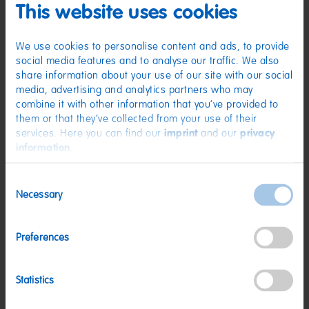
This website uses cookies
(D) Fruchtgummi | Zucker; Glukosesirup; Gelatine (Rind); Pfirsichsaft aus
Pfirsichsaftkonzentrat; Säuerungsmittel: Citronensäure, Äpfelsäure;
Frucht- und Pflanzenkonzentrate: Karotte, Hibiskus; Säureregulator:
Natriumhydrogenmalat; Aroma. Kann Spuren von MILCH, WEIZEN
We use cookies to personalise content and ads, to provide
enthalten.
social media features and to analyse our traffic. We also
share information about your use of our site with our social
Nährwerte
media, advertising and analytics partners who may
Nährwerte
pro 100 g
combine it with other information that you’ve provided to
them or that they’ve collected from your use of their
Energie:
1485 kJ/349 kcal
services. Here you can find our
imprint
and our
privacy
information
.
Fett:
<0,5 g
davon gesättigte Fettsäuren:
<0,1 g
Consent
Kohlenhydrate:
82 g
Necessary
Selection
davon Zucker:
64 g
Preferences
Eiweiß:
3,9 g
Salz:
0,07 g
Statistics
Nettogewicht:
100 g
Hersteller:
HARIBO GmbH & Co. KG, D-53105 Bonn