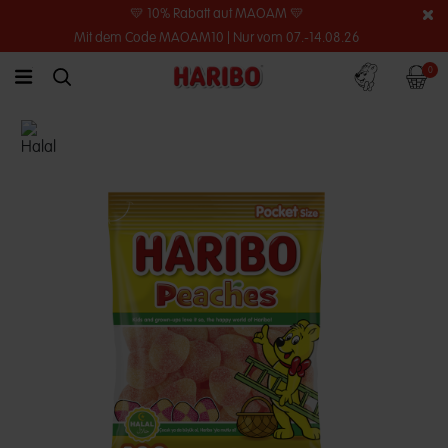
💛 10% Rabatt auf MAOAM 💛
Mit dem Code MAOAM10 | Nur vom 07.-14.08.26
Konto
Warenko
0
link.header.menu.label
simplesearch.search.label