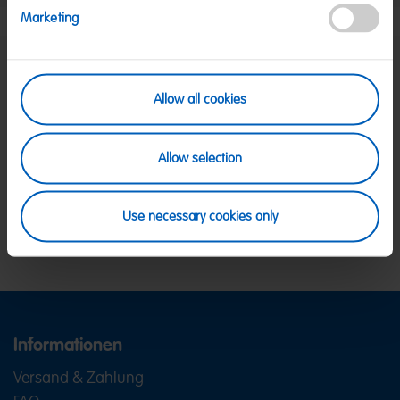
Marketing
SICHERE ZAHLUNG
Allow all cookies
PayPal, Klarna Sofortüberweisung, Klarna
Rechnung, Visa, Mastercard
KOSTENLOSE LIEFERUNG
Allow selection
Ab 39 € innerhalb Deutschlands
Ab 79 € nach Österreich
KUNDENSERVICE
Use necessary cookies only
Wir sind Mo-Fr von 08-18:00 Uhr für dich da.
+49
2641 300 1001
oder über unser
Kontaktformular
.
Informationen
Versand & Zahlung