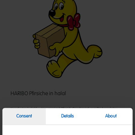
HARIBO Pfirsiche in halal
Kandiertes halal Fruchtgummi mit Pfirsich-Geschmack aus Rindergelatine.
Diesen Klassiker gibt es hier online zu kaufen.
Consent
Details
About
Zutaten