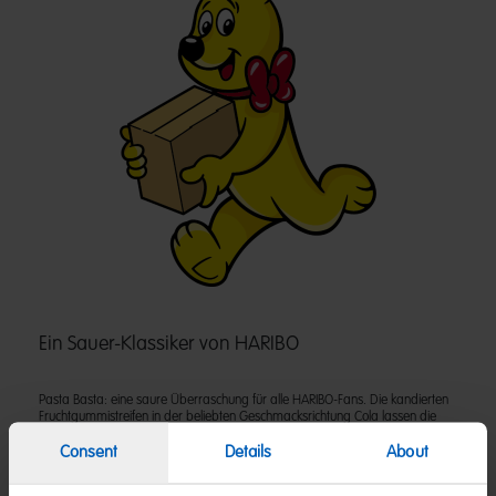
Ein Sauer-Klassiker von HARIBO
Pasta Basta: eine saure Überraschung für alle HARIBO-Fans. Die kandierten
Fruchtgummistreifen in der beliebten Geschmacksrichtung Cola lassen die
Herzen aller Sauer-Liebhaber höherschlagen. Dieses Produkt wurde vom
Consent
Details
About
Vegetarierbund Deutschland e. V. mit dem sogenannten "V-Label" als
vegetarisch zertifiziert.