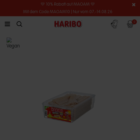
💛 10% Rabatt auf MAOAM 💛
Mit dem Code MAOAM10 | Nur vom 07.-14.08.26
Konto
Warenko
0
link.header.menu.label
simplesearch.search.label