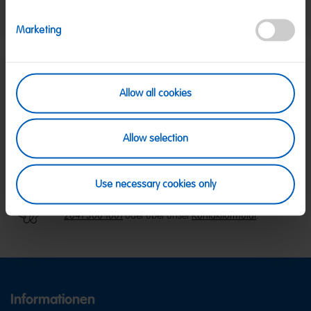
Nettogewicht:
1,125 kg
Hersteller:
HARIBO GmbH & Co. KG, D-53105 Bonn
Marketing
Allow all cookies
SICHERE ZAHLUNG
PayPal, Klarna Sofortüberweisung, Klarna
Rechnung, Visa, Mastercard
Allow selection
KOSTENLOSE LIEFERUNG
Ab 39 € innerhalb Deutschlands
Ab 79 € nach Österreich
Use necessary cookies only
KUNDENSERVICE
Wir sind Mo-Fr von 08-18:00 Uhr für dich da.
+49
2641 300 1001
oder über unser
Kontaktformular
.
Informationen