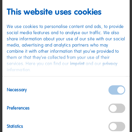
Zutaten
This website uses cookies
(D) Fruchtgummi | Zutaten: Zucker; Glukosesirup; Stärke;
Feuchthaltemittel: Sorbitsirup; WEIZENMEHL; Säuerungsmittel:
We use cookies to personalise content and ads, to provide
Citronensäure, Äpfelsäure; Säureregulator: Natriumhydrogenmalat;
Emulgator: Mono- und Diglyceride von Speisefettsäuren; Aroma;
social media features and to analyse our traffic. We also
Karamellsirup. Kann Spuren von MILCH enthalten.
share information about your use of our site with our social
media, advertising and analytics partners who may
Nährwerte
combine it with other information that you’ve provided to
Nährwerte
pro 100 g
them or that they’ve collected from your use of their
services. Here you can find our
imprint
and our
privacy
Energie:
1495 kJ/352 kcal
information
.
Fett:
1,1 g
Consent
davon gesättigte Fettsäuren:
1,1 g
Necessary
Selection
Kohlenhydrate:
85 g
davon Zucker:
59 g
Preferences
Eiweiß:
<0,5 g
Salz:
0,29 g
Statistics