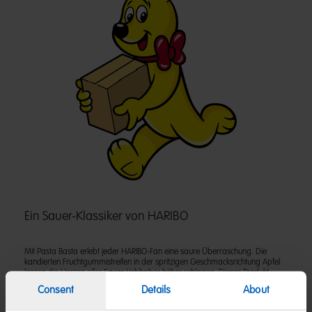
Ein Sauer-Klassiker von HARIBO
Mit Pasta Basta erlebt jeder HARIBO-Fan eine saure Überraschung. Die
kandierten Fruchtgummistreifen in der spritzigen Geschmacksrichtung Apfel
lassen die Herzen aller Sauer-Liebhaber höher schlagen. Dieses Produkt
wurde vom Vegetarierbund Deutschland e. V. mit dem so genannten "V-
Consent
Details
About
Label" als vegetarisch zertifiziert