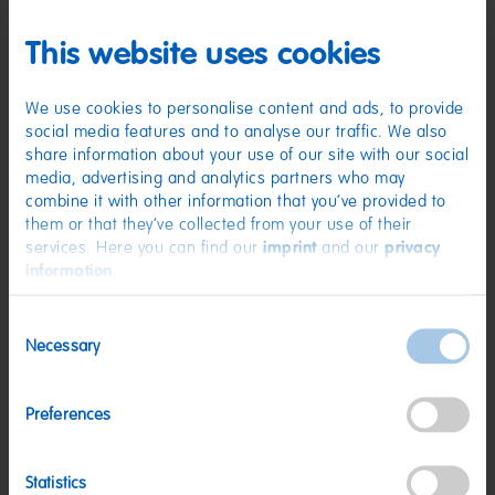
Zutaten
This website uses cookies
(D) Fruchtgummi | Zutaten: Zucker; Glukosesirup; Stärke;
Feuchthaltemittel: Sorbitsirup; WEIZENMEHL; Säuerungsmittel:
Citronensäure, Äpfelsäure; Säureregulator: Natriumhydrogenmalat;
We use cookies to personalise content and ads, to provide
Emulgator: Mono- und Diglyceride von Speisefettsäuren; Aroma;
social media features and to analyse our traffic. We also
Farbstoffe: Kurkumin, Kupferkomplexe der Chlorophylline. Kann Spuren
share information about your use of our site with our social
von MILCH enthalten.
media, advertising and analytics partners who may
Nährwerte
combine it with other information that you’ve provided to
them or that they’ve collected from your use of their
Nährwerte
pro 100 g
services. Here you can find our
imprint
and our
privacy
Energie:
1501 kJ/354 kcal
information
.
Fett:
1,1 g
Consent
davon gesättigte Fettsäuren:
1,1 g
Necessary
Selection
Kohlenhydrate:
85 g
Preferences
davon Zucker:
59 g
Eiweiß:
<0,5 g
Statistics
Salz:
0,3 g