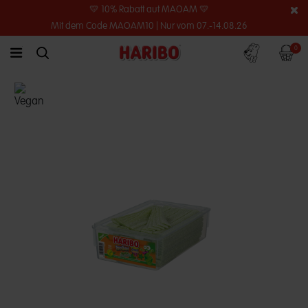
💛 10% Rabatt auf MAOAM 💛
Mit dem Code MAOAM10 | Nur vom 07.-14.08.26
Konto
Warenko
0
link.header.menu.label
simplesearch.search.label