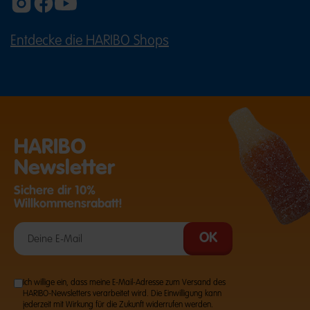
Entdecke die HARIBO Shops
(ÖFFNET EINE EXTERNE SEITE IN E
HARIBO
Newsletter
Sichere dir 10%
Willkommensrabatt!
Ich willige ein, dass meine E-Mail-Adresse zum Versand des
HARIBO-Newsletters verarbeitet wird. Die Einwilligung kann
jederzeit mit Wirkung für die Zukunft widerrufen werden.