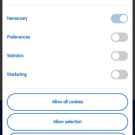
Consent
Necessary
Selection
SICHERE ZAHLUNG
Preferences
PayPal, Klarna Sofortüberweisung, Klarna
Rechnung, Visa, Mastercard
KOSTENLOSE LIEFERUNG
Statistics
Ab 39 € innerhalb Deutschlands
Ab 79 € nach Österreich
KUNDENSERVICE
Marketing
Wir sind Mo-Fr von 08-18:00 Uhr für dich da.
+49
2641 300 1001
oder über unser
Kontaktformular
.
Allow all cookies
Informationen
Allow selection
Versand & Zahlung