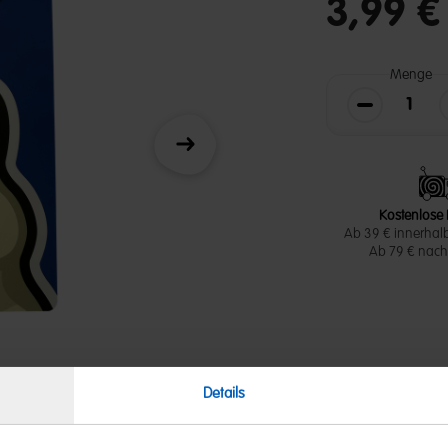
3,99 €
Menge
Die Menge v
Weiter
Kostenlose 
Ab 39 € innerhal
Ab 79 € nach 
Details