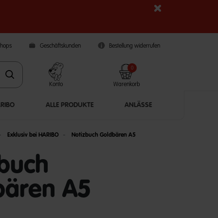
Shops
Geschäftskunden
Bestellung widerrufen
0
Konto
Warenkorb
ARIBO
ALLE PRODUKTE
ANLÄSSE
Exklusiv bei HARIBO
Notizbuch Goldbären A5
zbuch
bären A5
5 Customer Rating