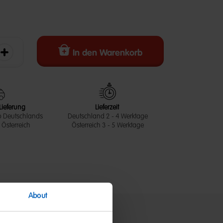
In den Warenkorb
erringern
Die Menge erhöhen
Lieferung
Lieferzeit
b Deutschlands
Deutschland 2 - 4 Werktage
Österreich
Österreich 3 - 5 Werktage
About