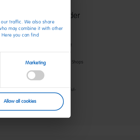
tizen, Zeichnungen oder
our traffic. We also share
nfälle
 who may combine it with other
. Here you can find
tizbücher im Goldbären Design sind mit
Blanko-Seiten besonders praktisch und
r im Online-Shop oder in unseren HARIBO Shops
Marketing
07566
HARIBO GmbH & Co. KG - Dr.-Hans-und-Paul-
1 Grafschaft
nlineshop@haribo.com
Allow all cookies