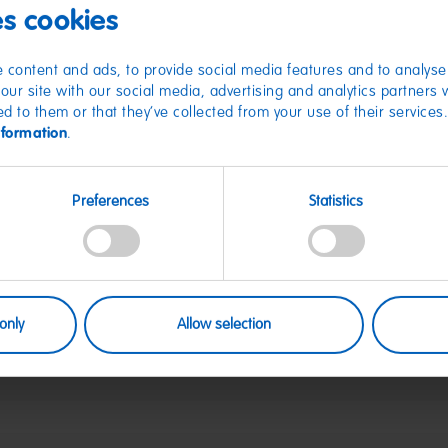
es cookies
Ob für No
 content and ads, to provide social media features and to analyse 
kreative Ei
our site with our social media, advertising and analytics partners
ed to them or that they’ve collected from your use of their services
nformation
.
Unsere DIN A 5 No
heraustrennbaren 
vielfältig.
Jetzt exklusiv hie
Preferences
Statistics
sichern!
Artikel Nr. DE500
Hergestellt für: 
Riegel-Str.1 – 5350
E-Mail Kontakt: o
only
Allow selection