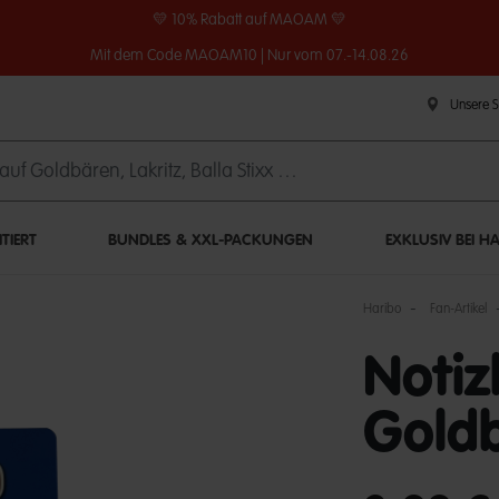
💛 10% Rabatt auf MAOAM 💛
Mit dem Code MAOAM10 | Nur vom 07.-14.08.26
Unsere 
ITIERT
BUNDLES & XXL-PACKUNGEN
EXKLUSIV BEI H
Haribo
Fan-Artikel
Noti
Gold
undefined out of 