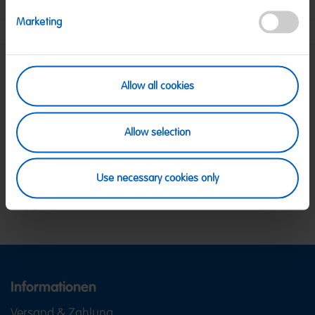
Hersteller:
HARIBO GmbH & Co. KG, D-53105 Bonn
Marketing
SICHERE ZAHLUNG
Allow all cookies
PayPal, Klarna Sofortüberweisung, Klarna
Rechnung, Visa, Mastercard
KOSTENLOSE LIEFERUNG
Allow selection
Ab 39 € innerhalb Deutschlands
Ab 79 € nach Österreich
KUNDENSERVICE
Use necessary cookies only
Wir sind Mo-Fr von 08-18:00 Uhr für dich da.
+49
2641 300 1001
oder über unser
Kontaktformular
.
Informationen
Versand & Zahlung