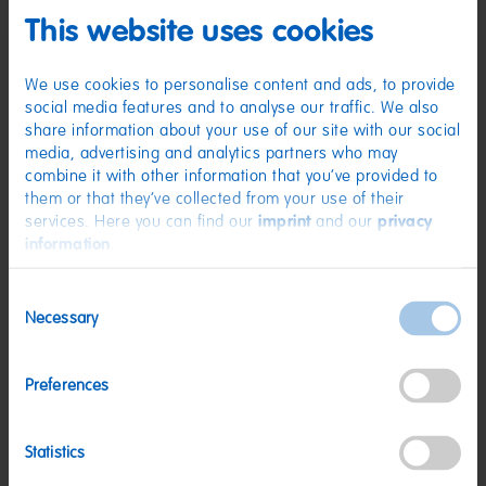
(D) Fruchtgummi, teilweise mit Cola-Geschmack | Zutaten: Glukosesirup;
Zucker; Gelatine; Dextrose; Stärke; Säuerungsmittel: Citronensäure,
This website uses cookies
Äpfelsäure, Weinsäure, Fumarsäure; Säureregulator:
Natriumhydrogenmalat; Frucht- und Pflanzenkonzentrate: Saflor, Karotte,
Spirulina, Rettich, Süßkartoffel, Apfel, Schwarze Johannisbeere, Hibiskus,
We use cookies to personalise content and ads, to provide
Zitrone, Orange, Holunderbeere; Karamellsirup; Aroma. Kann Spuren von
social media features and to analyse our traffic. We also
MILCH, WEIZEN enthalten.
share information about your use of our site with our social
Nährwerte
media, advertising and analytics partners who may
combine it with other information that you’ve provided to
Nährwerte
pro 100 g
them or that they’ve collected from your use of their
Energie:
1443 kJ/339 kcal
services. Here you can find our
imprint
and our
privacy
information
.
Fett:
<0,5 g
davon gesättigte Fettsäuren:
<0,1 g
Consent
Necessary
Selection
Kohlenhydrate:
79 g
davon Zucker:
50 g
Preferences
Eiweiß:
4,3 g
Salz:
0,02 g
Statistics
Nettogewicht:
750 g