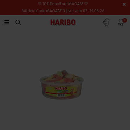
💛 10% Rabatt auf MAOAM 💛
Mit dem Code MAOAM10 | Nur vom 07.-14.08.26
Konto
Warenko
0
link.header.menu.label
simplesearch.search.label