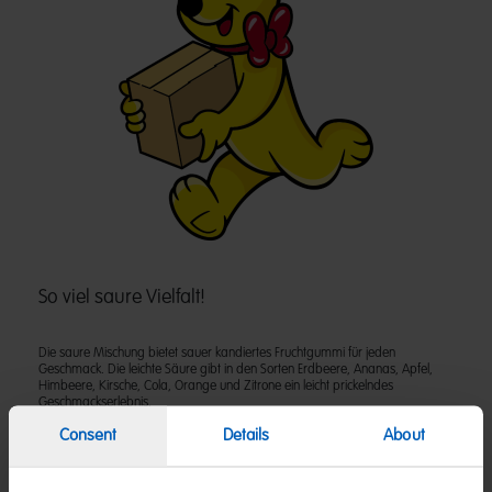
So viel saure Vielfalt!
Die saure Mischung bietet sauer kandiertes Fruchtgummi für jeden
Geschmack. Die leichte Säure gibt in den Sorten Erdbeere, Ananas, Apfel,
Himbeere, Kirsche, Cola, Orange und Zitrone ein leicht prickelndes
Geschmackserlebnis.
Consent
Details
About
Zutaten