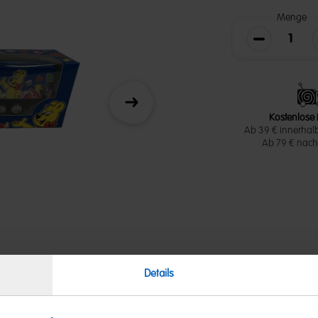
Menge
Die Menge v
Weiter
Kostenlose 
Ab 39 € innerhal
Ab 79 € nach 
Details