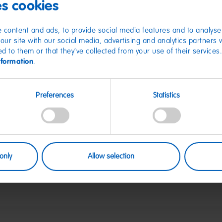
es cookies
HARIBO M
 content and ads, to provide social media features and to analyse 
our site with our social media, advertising and analytics partners
ed to them or that they’ve collected from your use of their services
Den Original LKW v
nformation
.
Fund für Sammler
Jetzt exklusiv hie
sichern!
Preferences
Statistics
Artikel Nr. DE5000
Achtung! Nicht für
Erstickungsgefahr 
Hergestellt für: 
Riegel-Str.1 – 5350
E-Mail Kontakt: o
only
Allow selection