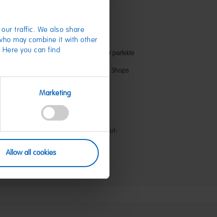
odell LKW
our traffic. We also share
 who may combine it with other
. Here you can find
on HARIBO gibt's auch in Miniatur - der perfekte
 und HARIBO-Liebhaber.
r im Online-Shop oder in unseren HARIBO Shops
Marketing
8015
 Kinder unter 3 Jahren geeignet!
durch verschluckbare Kleinteile
HARIBO GmbH & Co. KG - Dr.-Hans-und-Paul-
1 Grafschaft
nlineshop@haribo.com
Allow all cookies