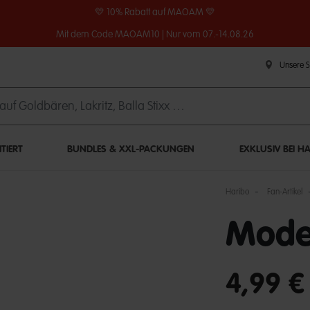
💛 10% Rabatt auf MAOAM 💛
Mit dem Code MAOAM10 | Nur vom 07.-14.08.26
Unsere 
ITIERT
BUNDLES & XXL-PACKUNGEN
EXKLUSIV BEI H
Haribo
Fan-Artikel
Model
undefined out of 
4,99 €