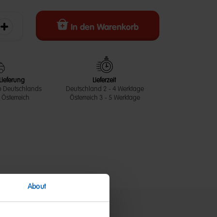
In den Warenkorb
erringern
Die Menge erhöhen
Lieferung
Lieferzeit
b Deutschlands
Deutschland 2 - 4 Werktage
Österreich
Österreich 3 - 5 Werktage
About