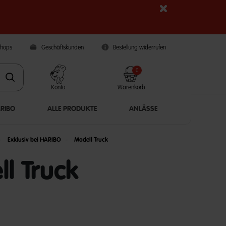
Shops
Geschäftskunden
Bestellung widerrufen
0
Konto
Warenkorb
ARIBO
ALLE PRODUKTE
ANLÄSSE
Exklusiv bei HARIBO
Modell Truck
l Truck
5 Customer Rating