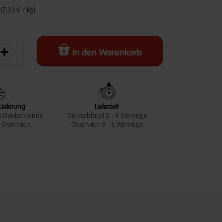
€
(7,33 € / kg)
In den Warenkorb
erringern
Die Menge erhöhen
Lieferung
Lieferzeit
b Deutschlands
Deutschland 2 - 4 Werktage
Österreich
Österreich 3 - 5 Werktage