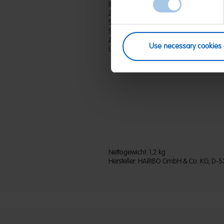
(D) Kaubonbon-Dragees mit 2,7 % Brause
Zucker; Glukosesirup; Palmfett; Feuchthal
Säuerungsmittel: Citronensäure; Gelatin
Saflor, Rettich, Karotte, Spirulina, Apfel
Aroma; Säureregulator: Natriumhydro
Use necessary cookies 
Überzugsmittel: Bienenwachs weiß und g
Nettogewicht:
1,2 kg
Hersteller:
HARIBO GmbH & Co. KG, D-5