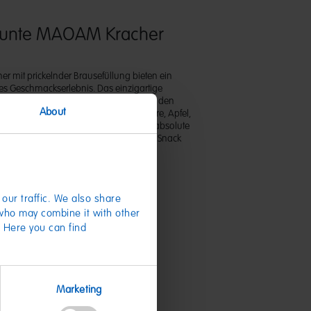
-bunte MAOAM Kracher
her mit prickelnder Brausefüllung bieten ein
es Geschmackserlebnis. Das einzigartige
on mit prickelnder Brause im Kern und den
About
eschmacksrichtungen Erdbeere, Himbeere, Apfel,
 sind für Groß und Klein wahrlich der absolute
iche 60g Packung eigent sich super als Snack
our traffic. We also share
 who may combine it with other
. Here you can find
te
Marketing