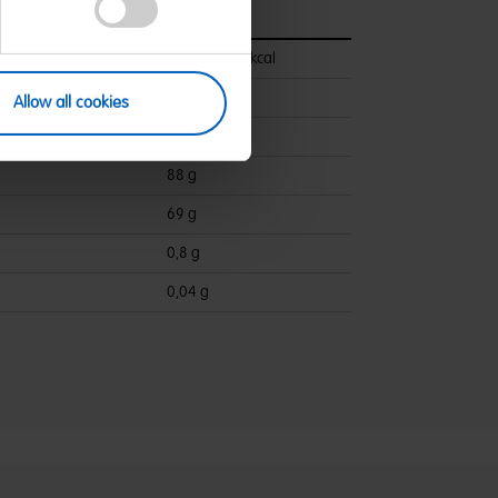
pro 100 g
1706 kJ/403 kcal
5,3 g
Allow all cookies
ettsäuren:
2,6 g
88 g
69 g
0,8 g
0,04 g