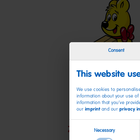
Consent
This website us
We use cookies to personalise
information about your use of 
information that you’ve provid
our
imprint
and our
privacy i
Consent
Zutaten
Necessary
Selection