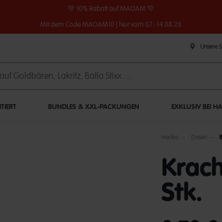
💛 10% Rabatt auf MAOAM 💛
Mit dem Code MAOAM10 | Nur vom 07.-14.08.26
Unsere 
ITIERT
BUNDLES & XXL-PACKUNGEN
EXKLUSIV BEI H
Haribo
Dosen
Krach
Stk.
undefined out of 