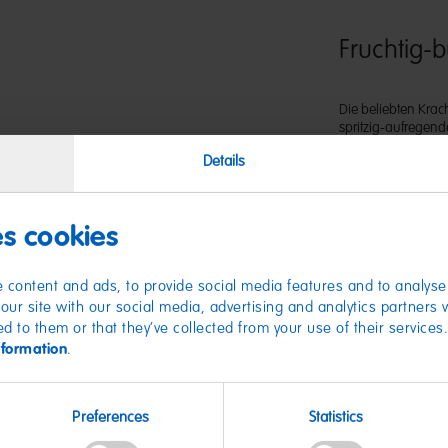
Fruchtig
Die beliebten Krac
spritzig-aufregend
dragierte Kaubonb
Details
beliebten Fruchtg
Orange und Zitrone
Kracher. Die handl
unterwegs.
es cookies
 content and ads, to provide social media features and to analyse 
our site with our social media, advertising and analytics partners
ed to them or that they’ve collected from your use of their services
nformation
.
Nährwer
Preferences
Statistics