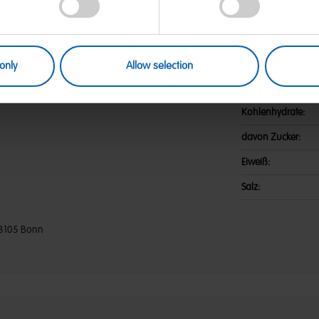
pulver in der Füllung | Zutaten:
Nährwerte
temittel: Sorbitsirup;
e; Frucht- und Pflanzenkonzentrate:
Energie:
, Zitrone, Schwarze Johannisbeere;
gencarbonat; Sonnenblumenöl;
Fett:
only
Allow selection
elb; Trennmittel: Talkum.
davon gesättigte F
Kohlenhydrate:
davon Zucker:
Eiweiß:
Salz:
3105 Bonn