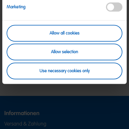
Marketing
SICHERE ZAHLUNG
Allow all cookies
PayPal, Klarna Sofortüberweisung, Klarna
Rechnung, Visa, Mastercard
KOSTENLOSE LIEFERUNG
Allow selection
Ab 39 € innerhalb Deutschlands
Ab 79 € nach Österreich
KUNDENSERVICE
Use necessary cookies only
Wir sind Mo-Fr von 08-18:00 Uhr für dich da.
+49
2641 300 1001
oder über unser
Kontaktformular
.
Informationen
Versand & Zahlung