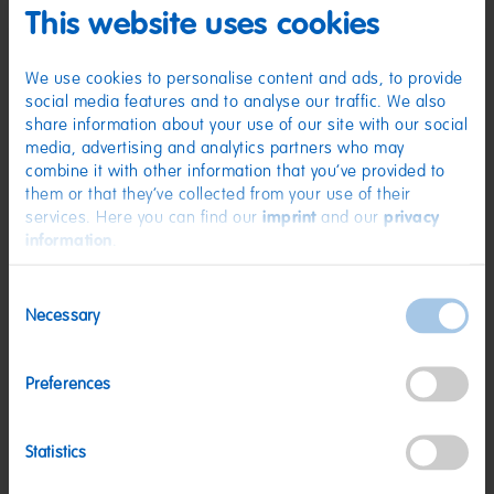
WEIZENMEHL; Stärke; MILCHZUCKER; Dextrose; Kokosraspeln;
This website uses cookies
Süßholzextrakt (3 % bezogen auf den Lakritzanteil); Palmfett;
MAGERMILCHPULVER; Kochsalz; Aroma; Gelatine; Frucht- und
Pflanzenkonzentrate: Apfel, Rote Beete, Paprika, Karotte, Saflor, Tomate,
Kürbis; Säuerungsmittel: Citronensäure; Sonnenblumenöl;
We use cookies to personalise content and ads, to provide
Überzugsmittel: Bienenwachs weiß und gelb.
social media features and to analyse our traffic. We also
share information about your use of our site with our social
Nährwerte
media, advertising and analytics partners who may
Nährwerte
pro 100 g
combine it with other information that you’ve provided to
them or that they’ve collected from your use of their
Energie:
1594 kJ/377 kcal
services. Here you can find our
imprint
and our
privacy
information
.
Fett:
4,1 g
davon gesättigte Fettsäuren:
2,8 g
Consent
Necessary
Kohlenhydrate:
81 g
Selection
davon Zucker:
54 g
Preferences
Eiweiß:
3,1 g
Salz:
0,79 g
Statistics
Nettogewicht:
1,2 kg
Hersteller:
HARIBO GmbH & Co. KG, D-53105 Bonn