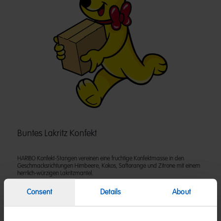
Buntes Lakritz Konfekt
HARIBO Konfekt-Stangen vereinen eine fruchtige Konfektmasse in den
Geschmacksrichtungen Himbeere, Kokos, Saftorange und Zitrone mit einem
herrlich-würzigen Lakritzmantel.
Consent
Details
About
Zutaten
(D) Lakritz-Konfekt | Zutaten: Brauner Zuckersirup; Glukosesirup; Zucker;