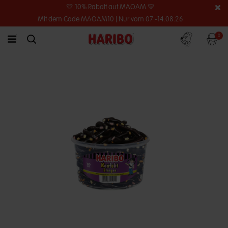
💛 10% Rabatt auf MAOAM 💛
Mit dem Code MAOAM10 | Nur vom 07.-14.08.26
Konto
Warenko
0
link.header.menu.label
simplesearch.search.label