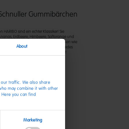
 Schnuller Gummibärchen
n HARIBO sind ein echter Klassiker! Sie
nanas, Erdbeere, Himbeere, Saftorange und
ten besonders großen Naschspaß. Snacken wie
About
r in einem Happs im Mund - die kennt jedes
e Box ist ideal zum Teilen oder als Vorrat
our traffic. We also share
 who may combine it with other
. Here you can find
te
Marketing