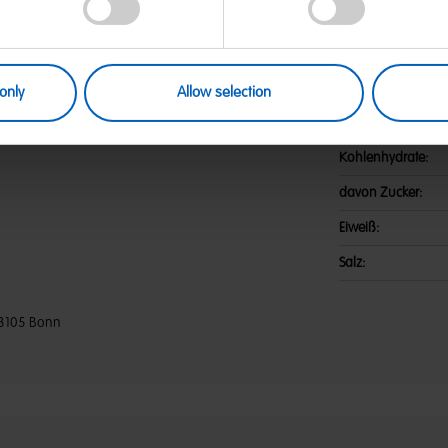
 Zucker; Gelatine; Dextrose;
Nährwerte
nblumenöl; Frucht- und
tich, Apfel, Süßkartoffel, Karotte,
Energie:
one; Aroma; Überzugsmittel:
en von MILCH, WEIZEN enthalten.
Fett:
only
Allow selection
davon gesättigte F
Kohlenhydrate:
davon Zucker:
Eiweiß:
Salz:
3105 Bonn