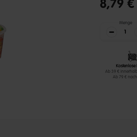
8,79 
Menge
Die Menge v
Kostenlose 
Ab 39 € innerhal
Ab 79 € nach 