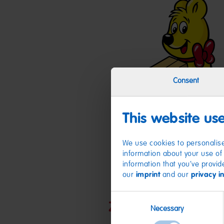
Consent
This website us
We use cookies to personalise
information about your use of 
information that you’ve provid
our
imprint
and our
privacy i
Consent
Zutaten
Necessary
Selection