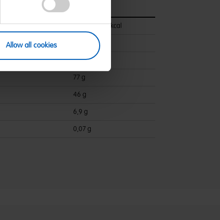
pro 100 g
1459 kJ/343 kcal
<0,5 g
Allow all cookies
ettsäuren:
0,1 g
77 g
46 g
6,9 g
0,07 g