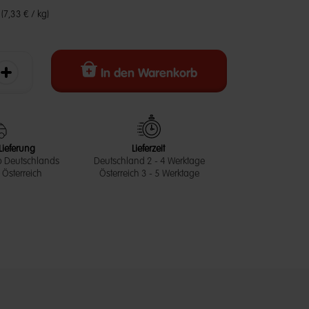
€
(7,33 € / kg)
In den Warenkorb
erringern
Die Menge erhöhen
Lieferung
Lieferzeit
b Deutschlands
Deutschland 2 - 4 Werktage
Österreich
Österreich 3 - 5 Werktage