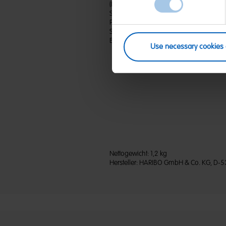
(D) Fruchtgummi | Zutaten: Glukosesirup;
Säuerungsmittel: Citronensäure; Sonne
Pflanzenkonzentrate: Saflor, Spirulina, Ret
Schwarze Johannisbeere, Hibiskus, Zitr
Bienenwachs weiß und gelb. Kann Spur
Use necessary cookies 
Nettogewicht:
1,2 kg
Hersteller:
HARIBO GmbH & Co. KG, D-5