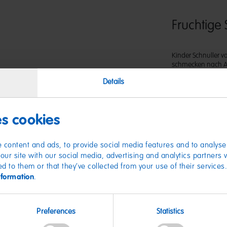
Fruchtige
Kinder Schnuller vo
schmecken nach A
Zitrone und berei
Details
einen Schnulli ode
Kind! Die praktisch
geeignet.
es cookies
 content and ads, to provide social media features and to analyse 
our site with our social media, advertising and analytics partners
ed to them or that they’ve collected from your use of their services
nformation
.
Nährwer
Preferences
Statistics