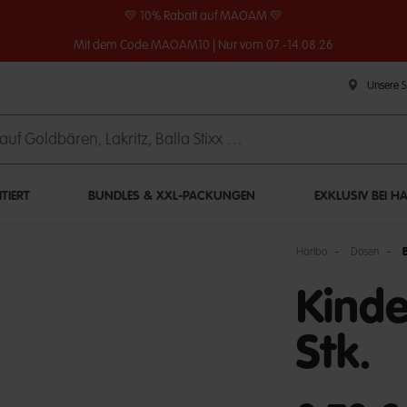
💛 10% Rabatt auf MAOAM 💛
Mit dem Code MAOAM10 | Nur vom 07.-14.08.26
Unsere 
ITIERT
BUNDLES & XXL-PACKUNGEN
EXKLUSIV BEI H
Haribo
Dosen
Kinde
Stk.
undefined out of 