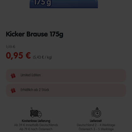
Kicker Brause 175g
Reduzierter Preis von
bis
undefined out of 5 Customer Rating
1,19 €
0,95 €
(5,43 € / kg)
Limited Edition
Erhältlich ab 2 Stück
Kostenlose Lieferung
Lieferzeit
Ab 39 € innerhalb Deutschlands
Deutschland 2 - 4 Werktage
Ab 79 € nach Österreich
Österreich 3 - 5 Werktage