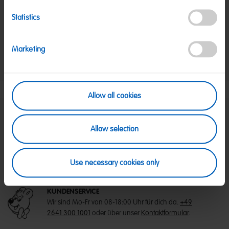
davon Zucker:
46 g
Statistics
Eiweiß:
5,7 g
Salz:
0,03 g
Marketing
Nettogewicht:
175 g
Hersteller:
HARIBO GmbH & Co. KG, D-53105 Bonn
Allow all cookies
SICHERE ZAHLUNG
Allow selection
PayPal, Klarna Sofortüberweisung, Klarna
Rechnung, Visa, Mastercard
KOSTENLOSE LIEFERUNG
Use necessary cookies only
Ab 39 € innerhalb Deutschlands
Ab 79 € nach Österreich
KUNDENSERVICE
Wir sind Mo-Fr von 08-18:00 Uhr für dich da.
+49
2641 300 1001
oder über unser
Kontaktformular
.