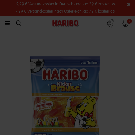
5,99 € Versandkosten in Deutschland, ab 39 € kostenlos,
7,99 € Versandkosten nach Österreich, ab 79 € kostenlos.
Konto
Warenko
0
link.header.menu.label
simplesearch.search.label