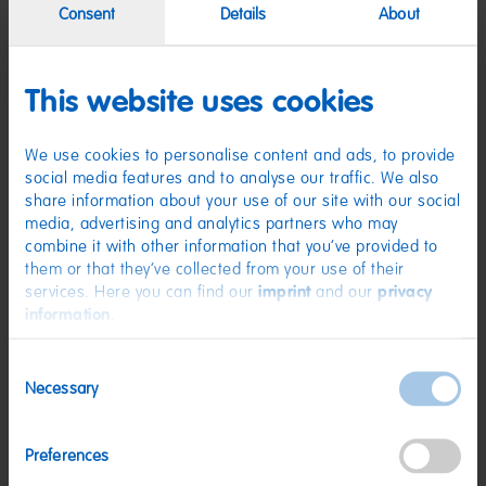
Consent
Details
About
Für einen erfrischend-fruchtigen Anstoß sorgt die Kicker-Brause mit
Fassbrause-Geschmack in den Sorten Zitrone, Holunder und Maracuja. Jetzt
anstoßen!
This website uses cookies
Zutaten
We use cookies to personalise content and ads, to provide
social media features and to analyse our traffic. We also
(D) Fruchtgummi | Zutaten: Glukosesirup; Zucker; Gelatine; Dextrose;
Säuerungsmittel: Citronensäure; Frucht- und Pflanzenkonzentrate:
share information about your use of our site with our social
Karotte, Apfel, Paprika, Hibiskus, Tomate; Sonnenblumenöl; Aroma;
media, advertising and analytics partners who may
Überzugsmittel: Bienenwachs weiß und gelb. Kann Spuren von MILCH,
combine it with other information that you’ve provided to
WEIZEN enthalten.
them or that they’ve collected from your use of their
Nährwerte
services. Here you can find our
imprint
and our
privacy
information
.
Nährwerte
pro 100 g
Energie:
1437 kJ/338 kcal
Consent
Necessary
Selection
Fett:
<0,5 g
davon gesättigte Fettsäuren:
0,1 g
Preferences
Kohlenhydrate:
77 g