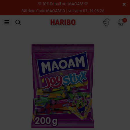
💛 10% Rabatt auf MAOAM 💛
Mit dem Code MAOAM10 | Nur vom 07.-14.08.26
Konto
Warenko
0
link.header.menu.label
simplesearch.search.label