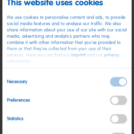
Zutaten
This website uses cookies
(D) Kaubonbon | Zutaten: Zucker; Glukosesirup; Palmfett;
Feuchthaltemittel: Sorbitsirup; Gelatine; Säuerungsmittel: Citronensäure;
We use cookies to personalise content and ads, to provide
Aroma.
social media features and to analyse our traffic. We also
Nährwerte
share information about your use of our site with our social
media, advertising and analytics partners who may
Nährwerte
pro 100 g
combine it with other information that you’ve provided to
them or that they’ve collected from your use of their
Energie:
1666 kJ/394 kcal
services. Here you can find our
imprint
and our
privacy
Fett:
6,4 g
information
.
davon gesättigte Fettsäuren:
3,2 g
Consent
Kohlenhydrate:
84 g
Necessary
Selection
davon Zucker:
60 g
Eiweiß:
1 g
Preferences
Salz:
0,02 g
Statistics
Nettogewicht:
200 g
Hersteller:
HARIBO GmbH & Co. KG, D-53105 Bonn