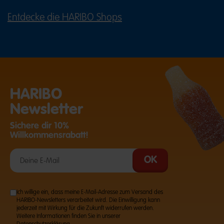
Entdecke die HARIBO Shops
(ÖFFNET EINE EXTERNE SEITE IN E
HARIBO
Newsletter
Sichere dir 10%
Willkommensrabatt!
Ich willige ein, dass meine E-Mail-Adresse zum Versand des
HARIBO-Newsletters verarbeitet wird. Die Einwilligung kann
jederzeit mit Wirkung für die Zukunft widerrufen werden.
Weitere Informationen finden Sie in unserer