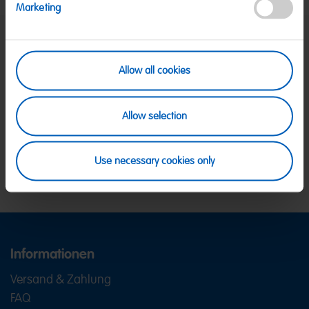
Marketing
SICHERE ZAHLUNG
PayPal, Klarna Sofortüberweisung, Klarna
Allow all cookies
Rechnung, Visa, Mastercard
KOSTENLOSE LIEFERUNG
Ab 39 € innerhalb Deutschlands
Allow selection
Ab 79 € nach Österreich
KUNDENSERVICE
Wir sind Mo-Fr von 08-18:00 Uhr für dich da.
+49
Use necessary cookies only
2641 300 1001
oder über unser
Kontaktformular
.
Informationen
Versand & Zahlung
FAQ