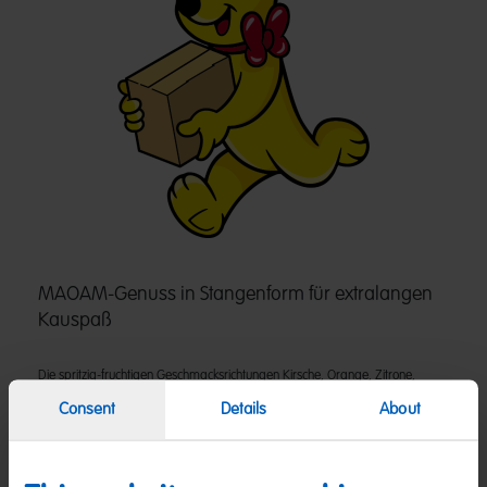
MAOAM-Genuss in Stangenform für extralangen
Kauspaß
Die spritzig-fruchtigen Geschmacksrichtungen Kirsche, Orange, Zitrone,
Himbeere, Erdbeere und Apfel sorgen in Kombination mit der beliebten
Consent
Details
About
Kaubonbon-Konsistenz für einen unverwechselbaren Kick. Jetzt zugreifen,
genießen und erfrischen.