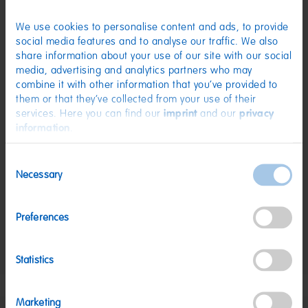
Glukosesirup; Palmfett; Feuchthaltemittel: Sorbitsirup; Gelatine;
Säuerungsmittel: Citronensäure; Aroma.
We use cookies to personalise content and ads, to provide
Nährwerte
social media features and to analyse our traffic. We also
share information about your use of our site with our social
Nährwerte
pro 100 g
media, advertising and analytics partners who may
combine it with other information that you’ve provided to
Energie:
1726 kJ/409 kcal
them or that they’ve collected from your use of their
Fett:
7,8 g
services. Here you can find our
imprint
and our
privacy
information
.
davon gesättigte Fettsäuren:
4 g
Kohlenhydrate:
84 g
Consent
Necessary
davon Zucker:
58 g
Selection
Eiweiß:
1,5 g
Preferences
Salz:
0,01 g
Nettogewicht:
175 g
Statistics
Hersteller:
HARIBO GmbH & Co. KG, D-53105 Bonn
Marketing