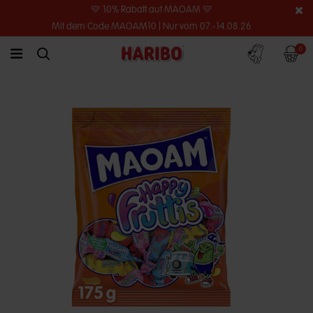
💛 10% Rabatt auf MAOAM 💛
Mit dem Code MAOAM10 | Nur vom 07.-14.08.26
Konto
Warenko
0
link.header.menu.label
simplesearch.search.label