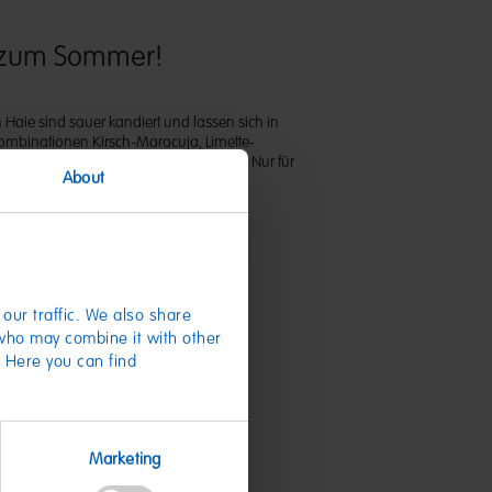
” zum Sommer!
n Haie sind sauer kandiert und lassen sich in
mbinationen Kirsch-Maracuja, Limette-
go-Maracuja aus dem Beutel angeln. Nur für
About
our traffic. We also share
 who may combine it with other
. Here you can find
te
Marketing