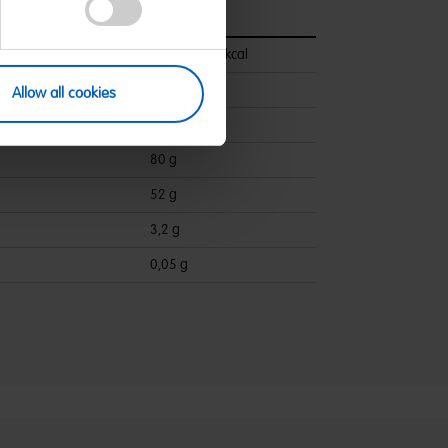
pro 100 g
1434 kJ/337 kcal
< 0,5 g
Allow all cookies
ettsäuren:
< 0,1 g
80 g
52 g
3,2 g
0,05 g