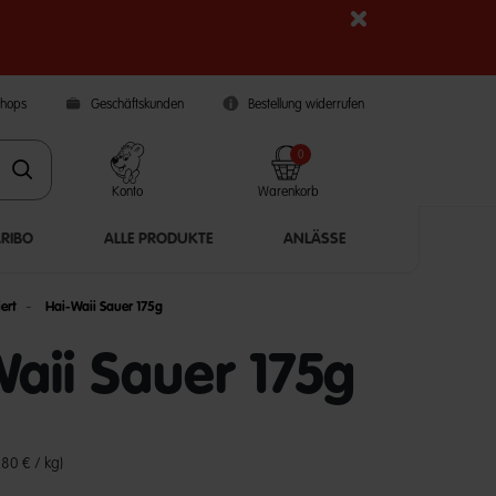
Shops
Geschäftskunden
Bestellung widerrufen
0
Konto
Warenkorb
ARIBO
ALLE PRODUKTE
ANLÄSSE
ert
Hai-Waii Sauer 175g
aii Sauer 175g
5 Customer Rating
,80 € / kg)