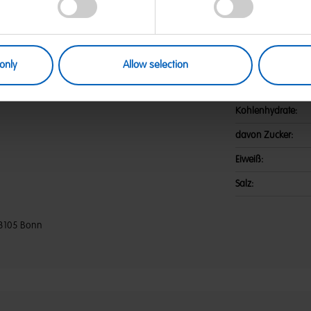
 Zucker; Stärke; Gelatine;
Nährwerte
äure; Säureregulator: Natriummalat;
Saflor, Rettich, Süßkartoffel, Apfel,
Energie:
ge, Holunderbeere, Zitrone;
n von Milch, Weizen enthalten.
Fett:
only
Allow selection
davon gesättigte F
Kohlenhydrate:
davon Zucker:
Eiweiß:
Salz:
3105 Bonn