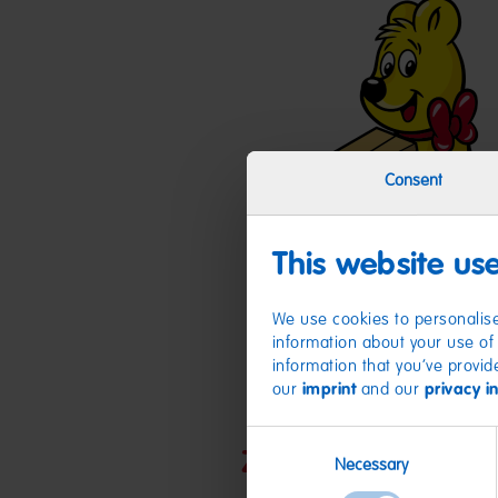
Consent
This website us
We use cookies to personalise
information about your use of 
information that you’ve provid
our
imprint
and our
privacy i
Consent
Zutaten
Necessary
Selection