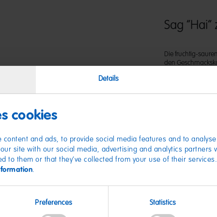
Sag “Hai
Die fruchtig-saure
den Geschmacksko
Maracuja und Man
Details
kurze Zeit!
es cookies
 content and ads, to provide social media features and to analyse 
our site with our social media, advertising and analytics partners
ed to them or that they’ve collected from your use of their services
nformation
.
Nährwer
Preferences
Statistics