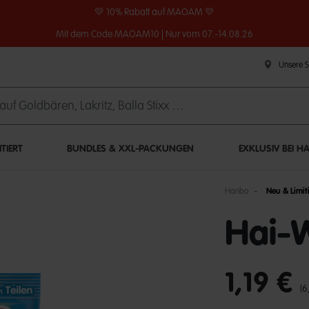
💛 10% Rabatt auf MAOAM 💛
Mit dem Code MAOAM10 | Nur vom 07.-14.08.26
Unsere 
ITIERT
BUNDLES & XXL-PACKUNGEN
EXKLUSIV BEI H
Haribo
Neu & Limiti
Hai-W
undefined out of 
1,19 €
(6