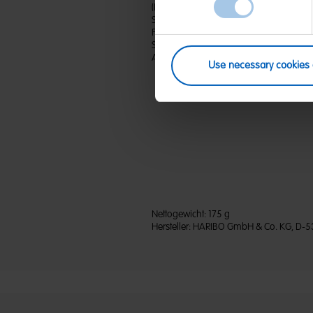
(D) Fruchtgummi | Zutaten: Glukosesirup;
Säuerungsmittel: Citronensäure, Äpfels
Frucht- und Pflanzenkonzentrate: Karotte, 
Schwarze Johannisbeere, Hibiskus, Oran
Aroma; Farbstoff: Indigotin. Kann Spure
Use necessary cookies 
Nettogewicht:
175 g
Hersteller:
HARIBO GmbH & Co. KG, D-5