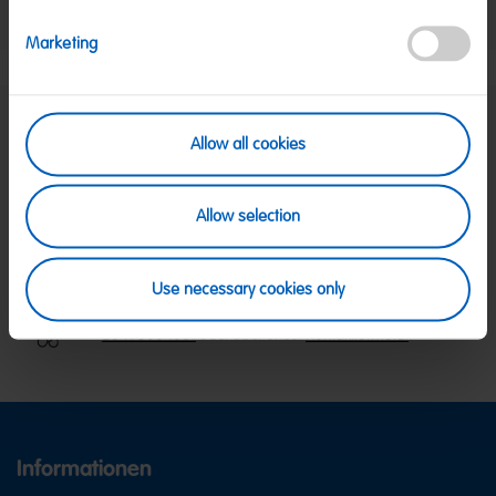
Nettogewicht:
450 g
Hersteller:
HARIBO GmbH & Co. KG, D-53105 Bonn
Marketing
Allow all cookies
SICHERE ZAHLUNG
PayPal, Klarna Sofortüberweisung, Klarna
Rechnung, Visa, Mastercard
Allow selection
KOSTENLOSE LIEFERUNG
Ab 39 € innerhalb Deutschlands
Ab 79 € nach Österreich
Use necessary cookies only
KUNDENSERVICE
Wir sind Mo-Fr von 08-18:00 Uhr für dich da.
+49
2641 300 1001
oder über unser
Kontaktformular
.
Informationen