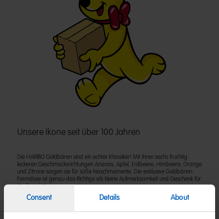
Unsere Ikone seit über 100 Jahren
Die HARIBO Goldbären sind ein echter Klassiker! Mit ihren sechs fruchtig-
leckeren Geschmacksrichtungen Ananas, Apfel, Erdbeere, Himbeere, Orange
und Zitrone sorgen sie für süße Naschmomente. Die exklusive Goldbären-
Formdose ist genau das Richtige als kleine Aufmerksamkeit und Geschenk für
Groß und Klein.
Consent
Details
About
Zutaten