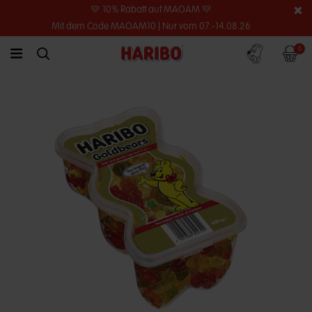
💛 10% Rabatt auf MAOAM 💛
Mit dem Code MAOAM10 | Nur vom 07.-14.08.26
Konto
Warenko
0
link.header.menu.label
simplesearch.search.label