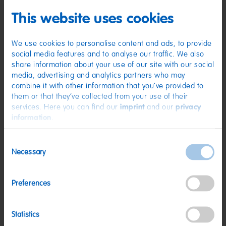
(D) Fruchtgummi | Zutaten: Glukosesirup; Zucker; Gelatine; Dextrose;
This website uses cookies
Fruchtsaft aus Fruchtsaftkonzentrat: Apfel, Himbeere, Erdbeere, Orange,
Zitrone, Ananas; Säuerungsmittel: Citronensäure; Sonnenblumenöl;
Frucht- und Pflanzenkonzentrate: Saflor, Spirulina, Apfel, Holunderbeere,
Orange, Schwarze Johannisbeere, Kiwi, Zitrone, Aronia, Mango, Traube,
We use cookies to personalise content and ads, to provide
Passionsfrucht; Aroma; Holunderbeerextrakt; Überzugsmittel:
social media features and to analyse our traffic. We also
Bienenwachs weiß und gelb. Kann Spuren von MILCH, WEIZEN enthalten.
share information about your use of our site with our social
Nährwerte
media, advertising and analytics partners who may
combine it with other information that you’ve provided to
Nährwerte
pro 100 g
them or that they’ve collected from your use of their
services. Here you can find our
imprint
and our
privacy
Energie:
1459 kJ/343 kcal
information
.
Fett:
<0,5 g
Consent
davon gesättigte Fettsäuren:
0,1 g
Necessary
Selection
Kohlenhydrate:
77 g
davon Zucker:
46 g
Preferences
Eiweiß:
6,9 g
Salz:
0,07 g
Statistics