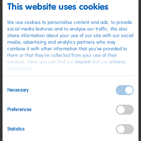
Fruchtsaft aus Fruchtsaftkonzentrat: Apfel, Himbeere, Erdbeere, Orange,
This website uses cookies
Zitrone, Ananas; Säuerungsmittel: Citronensäure; Sonnenblumenöl;
Frucht- und Pflanzenkonzentrate: Saflor, Spirulina, Apfel, Holunderbeere,
Orange, Schwarze Johannisbeere, Kiwi, Zitrone, Aronia, Mango, Traube,
Passionsfrucht; Aroma; Holunderbeerextrakt; Überzugsmittel:
We use cookies to personalise content and ads, to provide
Bienenwachs weiß und gelb. Kann Spuren von MILCH, WEIZEN enthalten.
social media features and to analyse our traffic. We also
share information about your use of our site with our social
Nährwerte
media, advertising and analytics partners who may
Nährwerte
pro 100 g
combine it with other information that you’ve provided to
them or that they’ve collected from your use of their
Energie:
1459 kJ/343 kcal
services. Here you can find our
imprint
and our
privacy
information
.
Fett:
<0,5 g
davon gesättigte Fettsäuren:
0,1 g
Consent
Necessary
Kohlenhydrate:
77 g
Selection
davon Zucker:
46 g
Preferences
Eiweiß:
6,9 g
Salz:
0,07 g
Statistics
Nettogewicht:
340 g
Hersteller:
HARIBO GmbH & Co. KG, D-53105 Bonn