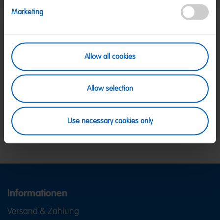
Marketing
SICHERE ZAHLUNG
Allow all cookies
PayPal, Klarna Sofortüberweisung, Klarna
Rechnung, Visa, Mastercard
KOSTENLOSE LIEFERUNG
Allow selection
Ab 39 € innerhalb Deutschlands
Ab 79 € nach Österreich
KUNDENSERVICE
Use necessary cookies only
Wir sind Mo-Fr von 08-18:00 Uhr für dich da.
+49
2641 300 1001
oder über unser
Kontaktformular
.
Informationen
Versand & Zahlung