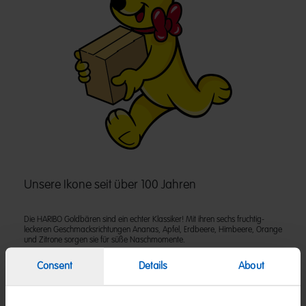
Unsere Ikone seit über 100 Jahren
Die HARIBO Goldbären sind ein echter Klassiker! Mit ihren sechs fruchtig-
leckeren Geschmacksrichtungen Ananas, Apfel, Erdbeere, Himbeere, Orange
und Zitrone sorgen sie für süße Naschmomente.
Consent
Details
About
Zutaten
(D) Fruchtgummi | Zutaten: Glukosesirup; Zucker; Gelatine; Dextrose;