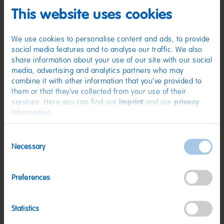
(D) Fruchtgummi | Zutaten: Glukosesirup; Zucker; Gelatine; Dextrose;
Fruchtsaft aus Fruchtsaftkonzentrat: Apfel, Himbeere, Erdbeere, Orange,
This website uses cookies
Zitrone, Ananas; Säuerungsmittel: Citronensäure; Sonnenblumenöl;
Frucht- und Pflanzenkonzentrate: Saflor, Spirulina, Apfel, Holunderbeere,
Orange, Schwarze Johannisbeere, Kiwi, Zitrone, Aronia, Mango, Traube,
We use cookies to personalise content and ads, to provide
Passionsfrucht; Aroma; Holunderbeerextrakt; Überzugsmittel:
social media features and to analyse our traffic. We also
Bienenwachs weiß und gelb. Kann Spuren von MILCH, WEIZEN enthalten.
share information about your use of our site with our social
Nährwerte
media, advertising and analytics partners who may
combine it with other information that you’ve provided to
Nährwerte
pro 100 g
them or that they’ve collected from your use of their
Energie:
1459 kJ/343 kcal
services. Here you can find our
imprint
and our
privacy
information
.
Fett:
<0,5 g
davon gesättigte Fettsäuren:
0,1 g
Consent
Necessary
Selection
Kohlenhydrate:
77 g
davon Zucker:
46 g
Preferences
Eiweiß:
6,9 g
Salz:
0,07 g
Statistics
Nettogewicht:
900 g