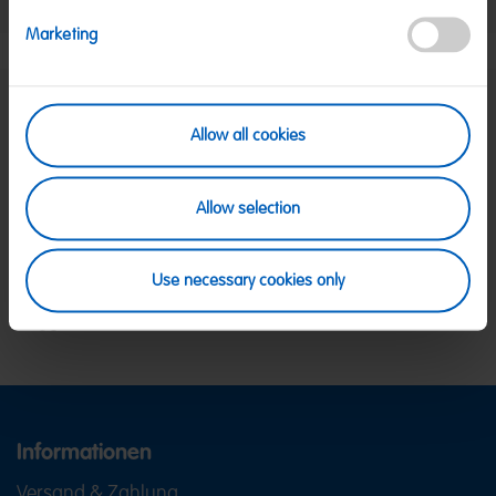
Hersteller:
HARIBO GmbH & Co. KG, D-53105 Bonn
Marketing
SICHERE ZAHLUNG
Allow all cookies
PayPal, Klarna Sofortüberweisung, Klarna
Rechnung, Visa, Mastercard
KOSTENLOSE LIEFERUNG
Allow selection
Ab 39 € innerhalb Deutschlands
Ab 79 € nach Österreich
KUNDENSERVICE
Use necessary cookies only
Wir sind Mo-Fr von 08-18:00 Uhr für dich da.
+49
2641 300 1001
oder über unser
Kontaktformular
.
Informationen
Versand & Zahlung