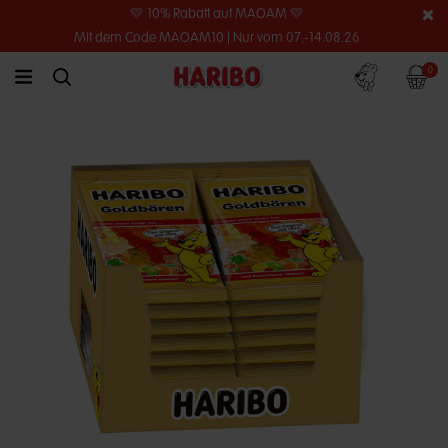
💛 10% Rabatt auf MAOAM 💛
Mit dem Code MAOAM10 | Nur vom 07.-14.08.26
Konto
Warenko
0
link.header.menu.label
simplesearch.search.label