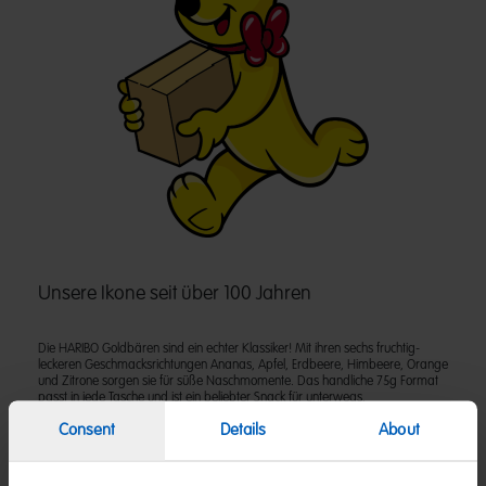
Unsere Ikone seit über 100 Jahren
Die HARIBO Goldbären sind ein echter Klassiker! Mit ihren sechs fruchtig-
leckeren Geschmacksrichtungen Ananas, Apfel, Erdbeere, Himbeere, Orange
und Zitrone sorgen sie für süße Naschmomente. Das handliche 75g Format
passt in jede Tasche und ist ein beliebter Snack für unterwegs.
Consent
Details
About
Zutaten