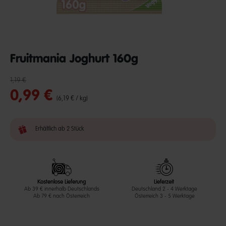
Fruitmania Joghurt 160g
Reduzierter Preis von
bis
undefined out of 5 Customer Rating
1,19 €
0,99 €
(6,19 € / kg)
Erhältlich ab 2 Stück
Kostenlose Lieferung
Lieferzeit
Ab 39 € innerhalb Deutschlands
Deutschland 2 - 4 Werktage
Ab 79 € nach Österreich
Österreich 3 - 5 Werktage