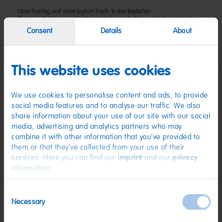
Oben fruchtig und unten joghurt-frisch: In den köstlichen
Geschmacksrichtungen Kirsche, Heidelbeere, Erdbeere, Himbeere, Aprikose
und Pfirsich-Maracuja bietet HARIBO Fruitmania Joghurt in Kombination mit
Consent
Details
About
softem Joghurtgeschmack unwiderstehlichen Nasch-Spaß. Dieses Produkt
wurde vom Vegetarierbund Deutschland e. V. mit dem sogenannten „V-
Label“ als vegetarisch zertifiziert.
This website uses cookies
Zutaten
(D) Fruchtgummi mit 6 % Magermilchjoghurtpulver und 10 % Fruchtsaft
We use cookies to personalise content and ads, to provide
aus Fruchtsaftkonzentrat (im farbigen Fruchtgummianteil) | Zutaten:
social media features and to analyse our traffic. We also
Glukosesirup; Zucker; modifizierte Stärke;
MAGERMILCHJOGHURTPULVER; Fruchtsaft aus Fruchtsaftkonzentrat:
share information about your use of our site with our social
Erdbeere, Himbeere, Pfirsich, Heidelbeere, Aprikose, Kirsche; Wasser;
media, advertising and analytics partners who may
Säuerungsmittel: Citronensäure, Äpfelsäure, Weinsäure; hydrolysiertes
combine it with other information that you’ve provided to
MILCHEIWEISS; Sonnenblumenöl; Frucht- und Pflanzenkonzentrate:
them or that they’ve collected from your use of their
Karotte, Saflor, Rettich, Apfel, Hibiskus, Zitrone, Spirulina, Heidelbeere,
Schwarze Johannisbeere; Aroma; Überzugsmittel: Bienenwachs weiß
services. Here you can find our
imprint
and our
privacy
und gelb. Kann Spuren von WEIZEN enthalten.
information
.
Nährwerte
Consent
Nährwerte
pro 100 g
Necessary
Selection
Energie:
1434 kJ/337 kcal