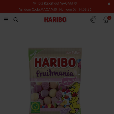
💛 10% Rabatt auf MAOAM 💛
Mit dem Code MAOAM10 | Nur vom 07.-14.08.26
Konto
Warenko
0
link.header.menu.label
simplesearch.search.label