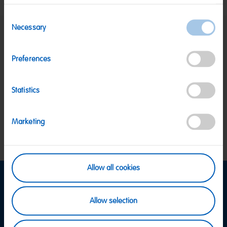
Consent
Necessary
Selection
SICHERE ZAHLUNG
PayPal, Klarna Sofortüberweisung, Klarna
Preferences
Rechnung, Visa, Mastercard
KOSTENLOSE LIEFERUNG
Ab 39 € innerhalb Deutschlands
Statistics
Ab 79 € nach Österreich
KUNDENSERVICE
Wir sind Mo-Fr von 08-18:00 Uhr für dich da.
+49
Marketing
2641 300 1001
oder über unser
Kontaktformular
.
Allow all cookies
Informationen
Allow selection
Versand & Zahlung
FAQ