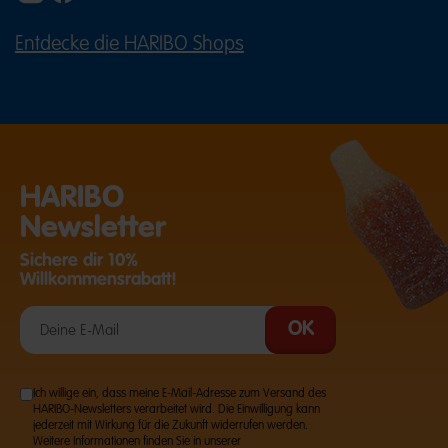
Entdecke die HARIBO Shops
(ÖFFNET EINE EXTERNE SEITE IN E
HARIBO
Newsletter
Sichere dir 10%
Willkommensrabatt!
Ich willige ein, dass meine E-Mail-Adresse zum Versand des
HARIBO-Newsletters verarbeitet wird. Die Einwilligung kann
jederzeit mit Wirkung für die Zukunft widerrufen werden.
Weitere Informationen finden Sie in unserer