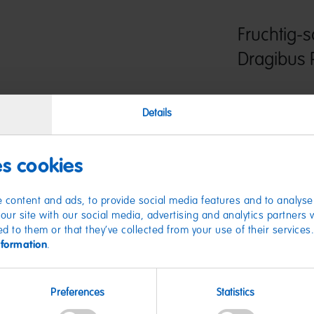
Fruchtig-
Dragibus 
Mit einer knackig
Details
sind sie aboslut ei
Diese vegetarisch
Sortiment ist exkl
HARIBO Shops erhäl
es cookies
 content and ads, to provide social media features and to analyse 
our site with our social media, advertising and analytics partners
ed to them or that they’ve collected from your use of their services
nformation
.
Nährwer
Preferences
Statistics