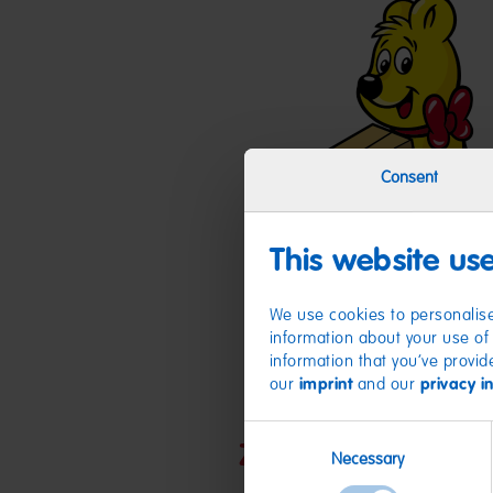
Consent
This website us
We use cookies to personalise
information about your use of 
information that you’ve provid
our
imprint
and our
privacy i
Consent
Zutaten
Necessary
Selection