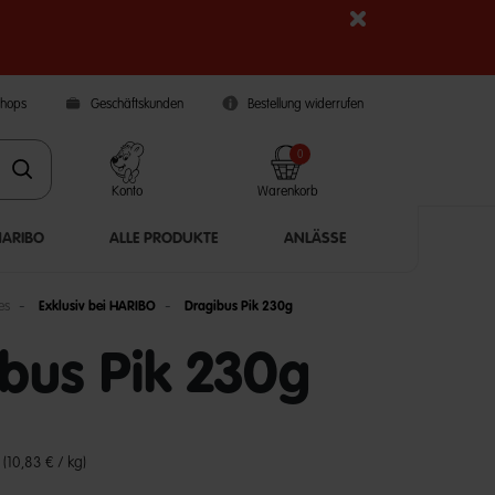
Shops
Geschäftskunden
Bestellung widerrufen
0
Konto
Warenkorb
HARIBO
ALLE PRODUKTE
ANLÄSSE
es
Exklusiv bei HARIBO
Dragibus Pik 230g
bus Pik 230g
5 Customer Rating
€
(10,83 € / kg)