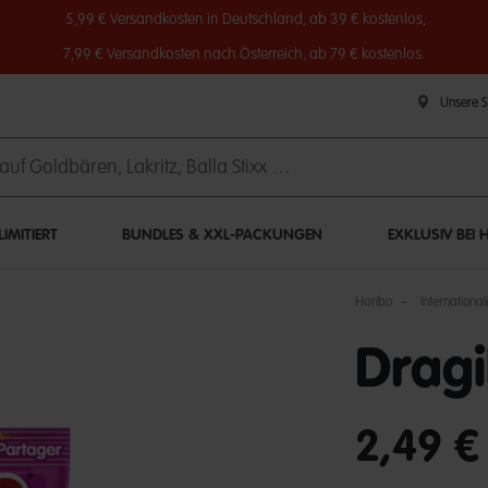
5,99 € Versandkosten in Deutschland, ab 39 € kostenlos,
7,99 € Versandkosten nach Österreich, ab 79 € kostenlos.
Unsere 
IMITIERT
BUNDLES & XXL-PACKUNGEN
EXKLUSIV BEI 
Haribo
International
Dragi
undefined out of 
2,49 