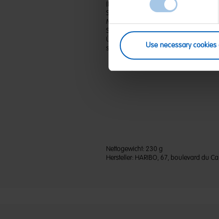
(D) Dragees | Zutaten: Glukosesirup; Zuck
Säuerungsmittel: Citronensäure, Äpfelsä
Mononatriumcitrat, Natriumhydrogenm
Spirulinkonzentrat; Farbstoffe: Kurkumi
Überzugsmittel: Bienenwachs weiß und 
Use necessary cookies 
schützen. Kann Spuren von WEIZEN enth
Nettogewicht:
230 g
Hersteller:
HARIBO, 67, boulevard du Cap