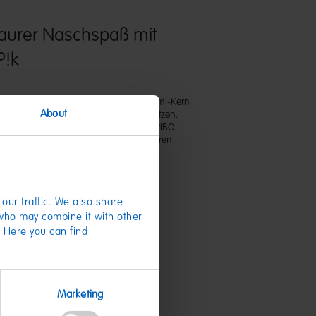
saurer Naschspaß mit
P!k
en Schale und einem sauren Fruchtgummi-Kern
About
nzigartig und ein Muss für alle Naschkatzen.
e Nascherei aus dem französischen HARIBO
usiv im HARIBO Online-Shop und in unseren
tlich.
our traffic. We also share
 who may combine it with other
. Here you can find
te
Marketing