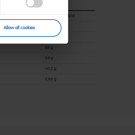
pro 100 g
1544 kJ/363 kcal
<0,5 g
Allow all cookies
ettsäuren:
<0,1 g
88 g
54 g
<0,5 g
0,66 g