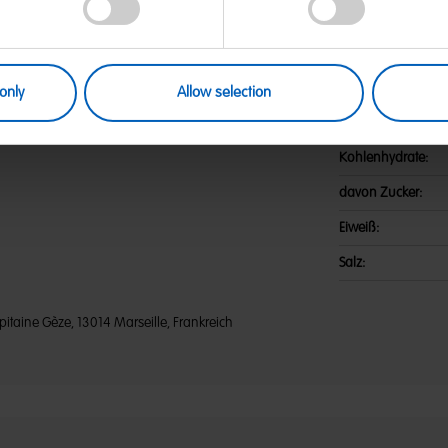
er; Stärke; Dextrose;
Nährwerte
ure; Säureregulatoren:
alat; Aroma; Sonnenblumenöl;
Energie:
n, Pflanzenkohle, Anthocyane;
gelb. Vor Wärme und Feuchtigkeit
Fett:
only
Allow selection
alten.
davon gesättigte F
Kohlenhydrate:
davon Zucker:
Eiweiß:
Salz:
itaine Gèze, 13014 Marseille, Frankreich