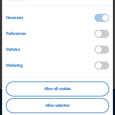
information
.
Consent
Necessary
Selection
SICHERE ZAHLUNG
Preferences
PayPal, Klarna Sofortüberweisung, Klarna
Rechnung, Visa, Mastercard
KOSTENLOSE LIEFERUNG
Statistics
Ab 39 € innerhalb Deutschlands
Ab 79 € nach Österreich
KUNDENSERVICE
Marketing
Wir sind Mo-Fr von 08-18:00 Uhr für dich da.
+49
2641 300 1001
oder über unser
Kontaktformular
.
Allow all cookies
Informationen
Allow selection
Versand & Zahlung