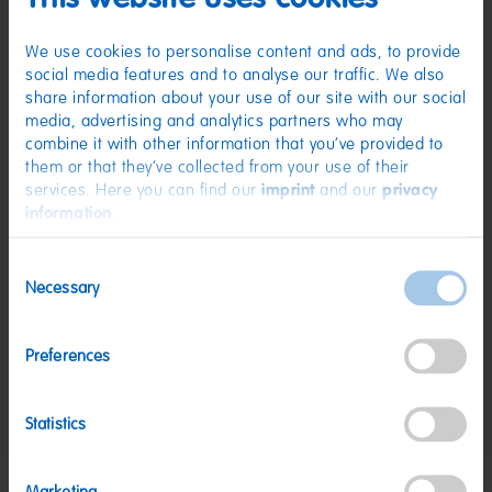
Feuchthaltemittel: Sorbitsirup; Gelatine; Frucht- und Pflanzenkonzentrate:
Rote Beete, Saflor; Aroma. Kann Spuren von MILCH, SOJA enthalten.
We use cookies to personalise content and ads, to provide
Nährwerte
social media features and to analyse our traffic. We also
share information about your use of our site with our social
Nährwerte
pro 100 g
media, advertising and analytics partners who may
Energie:
1414 kJ/333 kcal
combine it with other information that you’ve provided to
them or that they’ve collected from your use of their
Fett:
0,5 g
services. Here you can find our
imprint
and our
privacy
davon gesättigte Fettsäuren:
0,1 g
information
.
Kohlenhydrate:
80 g
Consent
davon Zucker:
68 g
Necessary
Selection
Eiweiß:
3,5 g
Salz:
0,02 g
Preferences
Nettogewicht:
225 g
Hersteller:
Haribo Belgie/Belgique BVBA/SPRL, Duffelsesteenweg 233,
Statistics
B-2550 Kontich
Marketing