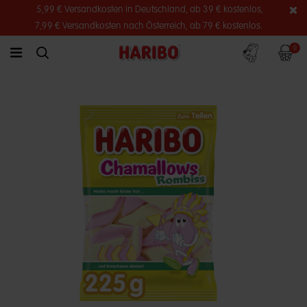
5,99 € Versandkosten in Deutschland, ab 39 € kostenlos,
7,99 € Versandkosten nach Österreich, ab 79 € kostenlos.
Konto
Warenko
0
link.header.menu.label
simplesearch.search.label