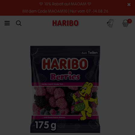
💛 10% Rabatt auf MAOAM 💛
Mit dem Code MAOAM10 | Nur vom 07.-14.08.26
Konto
Warenko
0
link.header.menu.label
simplesearch.search.label