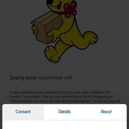
Beerig lecker und immer reif!
Unsere beliebten Berries zeichnen sich durch einen soften Geleekern mit
buntem Zuckerperlen-Überzug aus und sind damit absolut einzigartig im
Süßwarenregal. Wer sie in der Color-Rado Mischung liebt, hat sie hier ganz für
sich allein!
Consent
Details
About
Zutaten