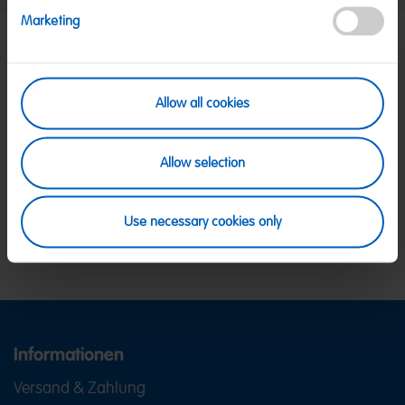
Marketing
SICHERE ZAHLUNG
Allow all cookies
PayPal, Klarna Sofortüberweisung, Klarna
Rechnung, Visa, Mastercard
KOSTENLOSE LIEFERUNG
Allow selection
Ab 39 € innerhalb Deutschlands
Ab 79 € nach Österreich
KUNDENSERVICE
Use necessary cookies only
Wir sind Mo-Fr von 08-18:00 Uhr für dich da.
+49
2641 300 1001
oder über unser
Kontaktformular
.
Informationen
Versand & Zahlung