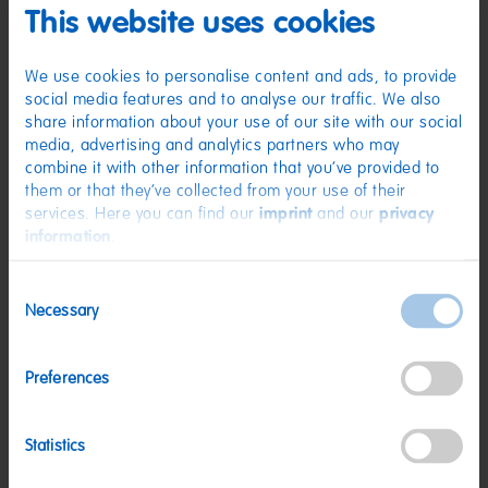
(D) Gelees mit Nonpareille | Zutaten: Zucker; Glukosesirup; Gelatine;
This website uses cookies
Geliermittel: Agar-Agar; Säuerungsmittel: Citronensäure;
Holunderbeerextrakt; Aroma; Frucht- und Pflanzenkonzentrate: Schwarze
Johannisbeere, Holunderbeere, Aronia, Traube; Sonnenblumenöl;
Farbstoff: Pflanzenkohle; Überzugsmittel: Bienenwachs weiß und gelb.
We use cookies to personalise content and ads, to provide
Kann Spuren von MILCH, WEIZEN enthalten.
social media features and to analyse our traffic. We also
share information about your use of our site with our social
Nährwerte
media, advertising and analytics partners who may
Nährwerte
pro 100 g
combine it with other information that you’ve provided to
them or that they’ve collected from your use of their
Energie:
1486 kJ/350 kcal
services. Here you can find our
imprint
and our
privacy
information
.
Fett:
<0,5 g
davon gesättigte Fettsäuren:
<0,1 g
Consent
Necessary
Kohlenhydrate:
86 g
Selection
davon Zucker:
70 g
Preferences
Eiweiß:
1,1 g
Salz:
<0,01 g
Statistics
Nettogewicht:
175 g
Hersteller:
HARIBO GmbH & Co. KG, D-53105 Bonn