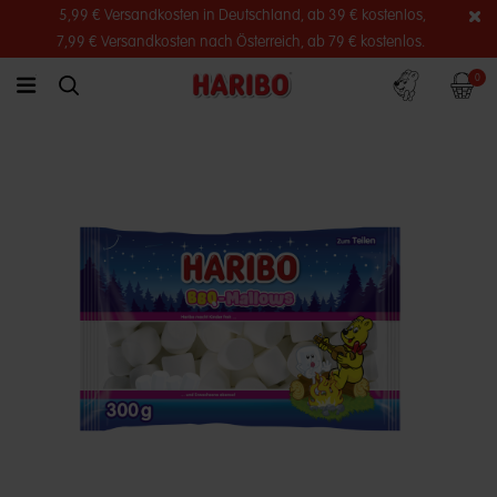
5,99 € Versandkosten in Deutschland, ab 39 € kostenlos,
7,99 € Versandkosten nach Österreich, ab 79 € kostenlos.
Konto
Warenko
0
link.header.menu.label
simplesearch.search.label