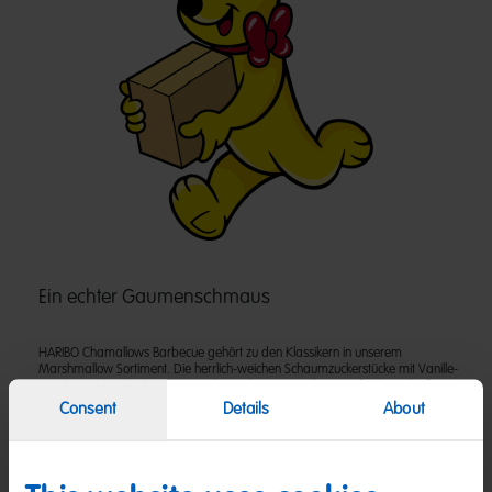
Ein echter Gaumenschmaus
HARIBO Chamallows Barbecue gehört zu den Klassikern in unserem
Marshmallow Sortiment. Die herrlich-weichen Schaumzuckerstücke mit Vanille-
Geschmack sind vielseitig einsetzbar: Ob am Lagerfeuer, aufgelöst in heißer
Schokolade oder als Süßigkeit für zwischendurch.
Consent
Details
About
Zutaten