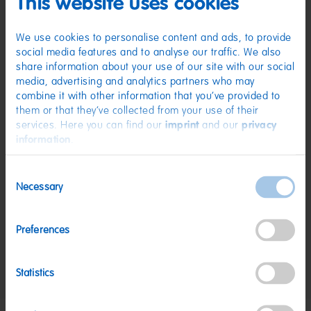
This website uses cookies
(D) Schaumzucker | Zutaten: Glukosesirup; Zucker; Dextrose; Wasser;
Feuchthaltemittel: Sorbitsirup; Gelatine; Aroma. Kann Spuren von MILCH,
SOJA enthalten.
We use cookies to personalise content and ads, to provide
Nährwerte
social media features and to analyse our traffic. We also
share information about your use of our site with our social
Nährwerte
pro 100 g
media, advertising and analytics partners who may
combine it with other information that you’ve provided to
Energie:
1414 kJ/333 kcal
them or that they’ve collected from your use of their
Fett:
<0,5 g
services. Here you can find our
imprint
and our
privacy
information
.
davon gesättigte Fettsäuren:
<0,1 g
Kohlenhydrate:
80 g
Consent
Necessary
davon Zucker:
68 g
Selection
Eiweiß:
3,5 g
Preferences
Salz:
0,02 g
Nettogewicht:
300 g
Statistics
Hersteller:
Haribo Belgie/Belgique BVBA/SPRL, Duffelsesteenweg 233,
B-2550 Kontich