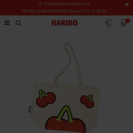
💛 10% Rabatt auf MAOAM 💛
Mit dem Code MAOAM10 | Nur vom 07.-14.08.26
Konto
Warenko
0
link.header.menu.label
simplesearch.search.label