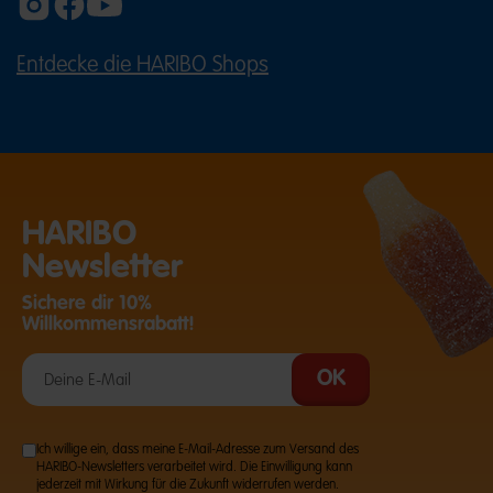
Entdecke die HARIBO Shops
(ÖFFNET EINE EXTERNE SEITE IN E
HARIBO
Newsletter
Sichere dir 10%
Willkommensrabatt!
Ich willige ein, dass meine E-Mail-Adresse zum Versand des
HARIBO-Newsletters verarbeitet wird. Die Einwilligung kann
jederzeit mit Wirkung für die Zukunft widerrufen werden.