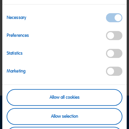
Consent
Necessary
Selection
SICHERE ZAHLUNG
Preferences
PayPal, Klarna Sofortüberweisung, Klarna
Rechnung, Visa, Mastercard
KOSTENLOSE LIEFERUNG
Statistics
Ab 39 € innerhalb Deutschlands
Ab 79 € nach Österreich
KUNDENSERVICE
Marketing
Wir sind Mo-Fr von 08-18:00 Uhr für dich da.
+49
2641 300 1001
oder über unser
Kontaktformular
.
Allow all cookies
Informationen
Allow selection
Versand & Zahlung