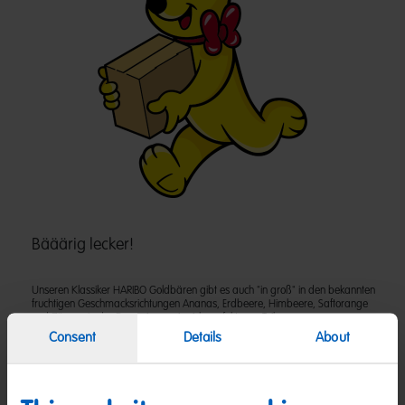
Bääärig lecker!
Unseren Klassiker HARIBO Goldbären gibt es auch "in groß" in den bekannten
fruchtigen Geschmacksrichtungen Ananas, Erdbeere, Himbeere, Saftorange
und Zitrone. In der Dose eignen sie sich perfekt zum Teilen.
Consent
Details
About
Zutaten
(D) Fruchtgummi | Zutaten: Glukosesirup; Zucker; Gelatine; Dextrose;