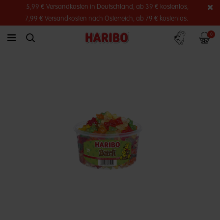
5,99 € Versandkosten in Deutschland, ab 39 € kostenlos,
7,99 € Versandkosten nach Österreich, ab 79 € kostenlos.
Konto
Warenko
0
link.header.menu.label
simplesearch.search.label