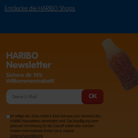
Entdecke die HARIBO Shops
(ÖFFNET EINE EXTERNE SEITE IN E
HARIBO
Newsletter
Sichere dir 10%
Willkommensrabatt!
Ich willige ein, dass meine E-Mail-Adresse zum Versand des
HARIBO-Newsletters verarbeitet wird. Die Einwilligung kann
jederzeit mit Wirkung für die Zukunft widerrufen werden.
Weitere Informationen finden Sie in unserer
Datenschutzerklärung