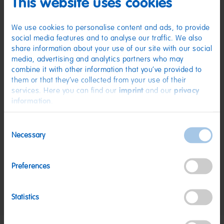
This website uses cookies
Säuerungsmittel: Citronensäure; Frucht- und Pflanzenkonzentrate: Saflor,
Spirulina, Rettich, Apfel, Süßkartoffel, Karotte, Schwarze Johannisbeere,
Hibiskus, Zitrone; Sonnenblumenöl; Aroma; Überzugsmittel:
Bienenwachs weiß und gelb. Kann Spuren von MILCH, WEIZEN enthalten.
We use cookies to personalise content and ads, to provide
social media features and to analyse our traffic. We also
Nährwerte
share information about your use of our site with our social
media, advertising and analytics partners who may
Nährwerte
pro 100 g
combine it with other information that you’ve provided to
Energie:
1459 kJ/343 kcal
them or that they’ve collected from your use of their
services. Here you can find our
imprint
and our
privacy
Fett:
<0,5 g
information
.
davon gesättigte Fettsäuren:
0,1 g
Consent
Kohlenhydrate:
77 g
Necessary
Selection
davon Zucker:
46 g
Eiweiß:
6,9 g
Preferences
Salz:
0,07 g
Statistics
Nettogewicht:
1,2 kg
Hersteller:
HARIBO GmbH & Co. KG, D-53105 Bonn