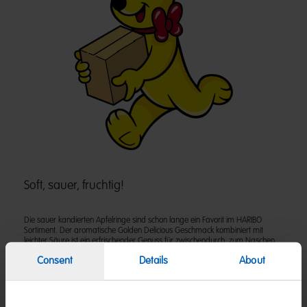
Soft, sauer, fruchtig!
Die sauer kandierten Apfelringe sind schon lange ein Favorit im HARIBO
Sortiment. Der aromatische Golden Delicious Geschmack kombiniert mit
leichter Säure ist ein erfrischender Genuss für zwischendurch, zum Naschen
mit Freunden oder mit der Familie.
Consent
Details
About
Zutaten