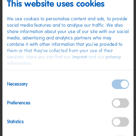
(D) Fruchtgummi mit Schaumzucker | Zutaten: Glukosesirup; Zucker;
This website uses cookies
Dextrose; Gelatine; Säuerungsmittel: Citronensäure, Äpfelsäure;
Säureregulator: Natriumhydrogenmalat; Frucht- und Pflanzenkonzentrate:
Spirulina, Saflor, Apfel; Aroma. Kann Spuren von MILCH, WEIZEN
We use cookies to personalise content and ads, to provide
enthalten.
social media features and to analyse our traffic. We also
Nährwerte
share information about your use of our site with our social
media, advertising and analytics partners who may
Nährwerte
pro 100 g
combine it with other information that you’ve provided to
them or that they’ve collected from your use of their
Energie:
1428 kJ/336 kcal
services. Here you can find our
imprint
and our
privacy
Fett:
<0,5 g
information
.
davon gesättigte Fettsäuren:
<0,1 g
Consent
Kohlenhydrate:
77 g
Necessary
Selection
davon Zucker:
67 g
Eiweiß:
4,6 g
Preferences
Salz:
0,15 g
Statistics
Nettogewicht:
1,2 kg
Hersteller:
HARIBO GmbH & Co. KG, D-53105 Bonn