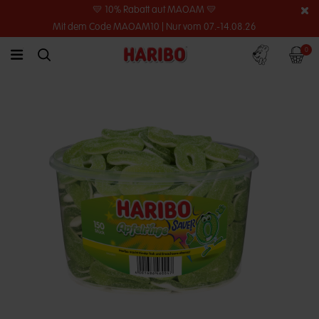
💛 10% Rabatt auf MAOAM 💛
Mit dem Code MAOAM10 | Nur vom 07.-14.08.26
Konto
Warenko
0
link.header.menu.label
simplesearch.search.label