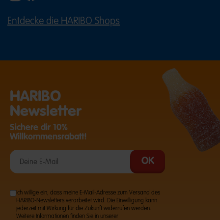
Entdecke die HARIBO Shops
(ÖFFNET EINE EXTERNE SEITE IN E
HARIBO
Newsletter
Sichere dir 10%
Willkommensrabatt!
Ich willige ein, dass meine E-Mail-Adresse zum Versand des
HARIBO-Newsletters verarbeitet wird. Die Einwilligung kann
jederzeit mit Wirkung für die Zukunft widerrufen werden.
Weitere Informationen finden Sie in unserer