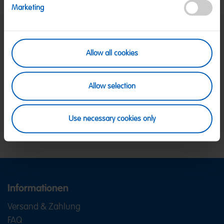
Marketing
SICHERE ZAHLUNG
Allow all cookies
PayPal, Klarna Sofortüberweisung, Klarna
Rechnung, Visa, Mastercard
KOSTENLOSE LIEFERUNG
Allow selection
Ab 39 € innerhalb Deutschlands
Ab 79 € nach Österreich
KUNDENSERVICE
Wir sind Mo-Fr von 08-18:00 Uhr für dich da.
+49
Use necessary cookies only
2641 300 1001
oder über unser
Kontaktformular
.
Informationen
Versand & Zahlung
FAQ