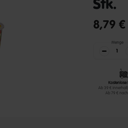
Stk.
undefined out of 
8,79 
Menge
Die Menge v
Kostenlose 
Ab 39 € innerhal
Ab 79 € nach 