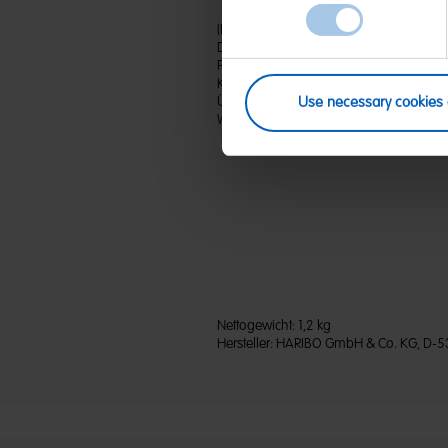
(D) Fruchtgummi mit Schaumzucker | Zut
Dextrose; Gelatine; Säuerungsmittel: Ci
Pflanzenkonzentrate: Saflor, Spirulina, Apf
Karotte, Schwarze Johannisbeere, Hibi
Überzugsmittel: Bienenwachs weiß und
Use necessary cookies 
WEIZEN enthalten.
Nettogewicht:
1,2 kg
Hersteller:
HARIBO GmbH & Co. KG, D-5