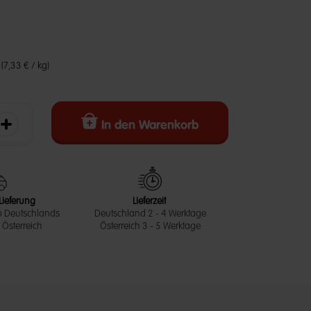
5 Customer Rating
€
(7,33 € / kg)
In den Warenkorb
erringern
Die Menge erhöhen
Lieferung
Lieferzeit
b Deutschlands
Deutschland 2 - 4 Werktage
Österreich
Österreich 3 - 5 Werktage