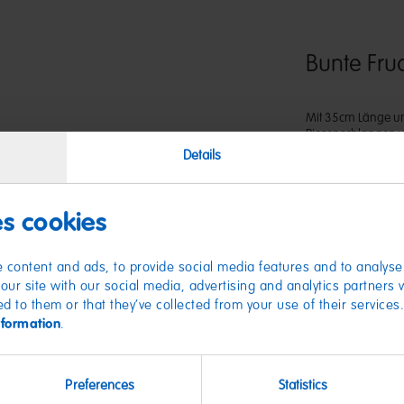
Bunte Fr
Mit 35cm Länge u
Riesenschlangen wir
Kombination aus 
Details
Geschmacksrichtu
und Himbeere-Zitro
es cookies
 content and ads, to provide social media features and to analyse 
our site with our social media, advertising and analytics partners
ed to them or that they’ve collected from your use of their services
nformation
.
Preferences
Statistics
Nährwer