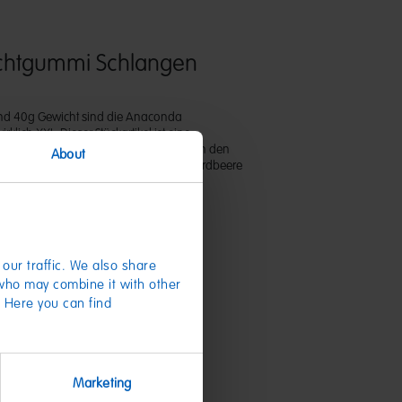
uchtgummi Schlangen
nd 40g Gewicht sind die Anaconda
klich XXL. Dieser Stückartikel ist eine
Fruchtgummi und Schaumzucker und in den
About
ngen Saftorange-Erdbeere, Himbeere-Erdbeere
ne in der praktischen Dose erhältlich.
our traffic. We also share
 who may combine it with other
. Here you can find
Marketing
te