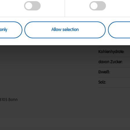
aten: Glukosesirup; Zucker;
Nährwerte
tronensäure; Frucht- und
el, Rettich, Zitrone, Süßkartoffel,
Energie:
skus; Sonnenblumenöl; Aroma;
 gelb. Kann Spuren von MILCH,
only
Allow selection
Fett:
davon gesättigte F
Kohlenhydrate:
davon Zucker:
Eiweiß:
Salz:
3105 Bonn