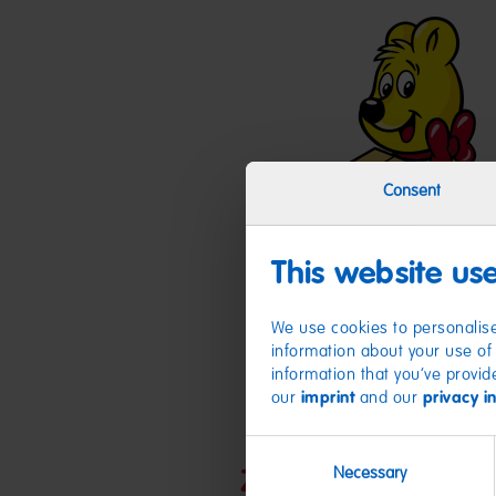
Consent
This website us
We use cookies to personalise
information about your use of 
information that you’ve provid
our
imprint
and our
privacy i
Consent
Necessary
Selection
Zutaten