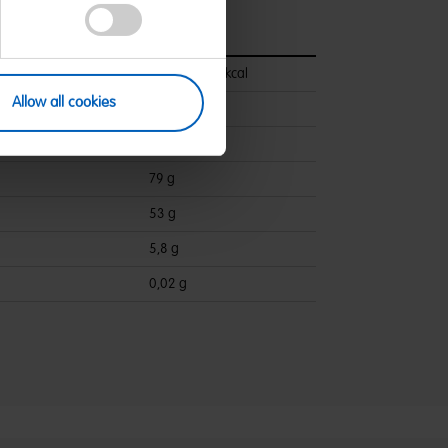
pro 100 g
1466 kJ/345 kcal
Allow all cookies
<0,5 g
ettsäuren:
0,1 g
79 g
53 g
5,8 g
0,02 g