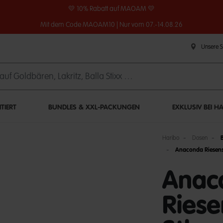
💛 10% Rabatt auf MAOAM 💛
Mit dem Code MAOAM10 | Nur vom 07.-14.08.26
Unsere 
ITIERT
BUNDLES & XXL-PACKUNGEN
EXKLUSIV BEI H
Haribo
Dosen
Anaconda Riesens
Anac
Ries