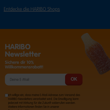
Entdecke die HARIBO Shops
(ÖFFNET EINE EXTERNE SEITE IN E
HARIBO
Newsletter
Sichere dir 10%
Willkommensrabatt!
Ich willige ein, dass meine E-Mail-Adresse zum Versand des
HARIBO-Newsletters verarbeitet wird. Die Einwilligung kann
jederzeit mit Wirkung für die Zukunft widerrufen werden.
Weitere Informationen finden Sie in unserer