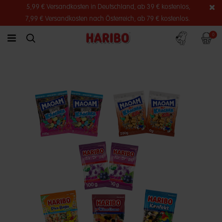
5,99 € Versandkosten in Deutschland, ab 39 € kostenlos,
7,99 € Versandkosten nach Österreich, ab 79 € kostenlos.
Konto
Warenko
0
link.header.menu.label
simplesearch.search.label