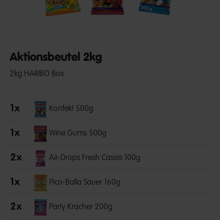
Aktionsbeutel 2kg
2kg HARIBO Box
1
x
Konfekt 500g
1
x
Wine Gums 500g
2
x
Air-Drops Fresh Cassis 100g
1
x
Pico-Balla Sauer 160g
2
x
Party Kracher 200g