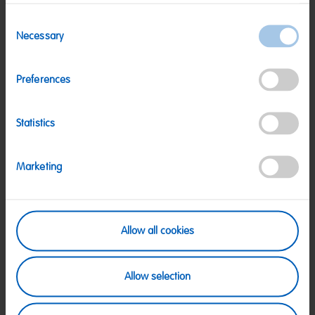
Säuerungsmittel: Citronensäure; Überzugsmittel:
Consent
Bienenwachs weiß und gelb; Sonnenblumenöl.
Necessary
Selection
Nährwerte
Preferences
Nährwerte
Pro 100 g
Energie:
1622 kJ/383 kcal
Statistics
Fett:
6,5 g
davon gesättigte Fettsäuren:
4 g
Marketing
Kohlenhydrate:
78 g
davon Zucker:
60 g
Eiweiß:
2,8 g
Allow all cookies
Salz:
0,52 g
Allow selection