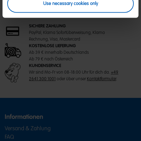
Use necessary cookies only
SICHERE ZAHLUNG
PayPal, Klarna Sofortüberweisung, Klarna
Rechnung, Visa, Mastercard
KOSTENLOSE LIEFERUNG
Ab 39 € innerhalb Deutschlands
Ab 79 € nach Österreich
KUNDENSERVICE
Wir sind Mo-Fr von 08-18:00 Uhr für dich da.
+49
2641 300 1001
oder über unser
Kontaktformular
.
Informationen
Versand & Zahlung
FAQ