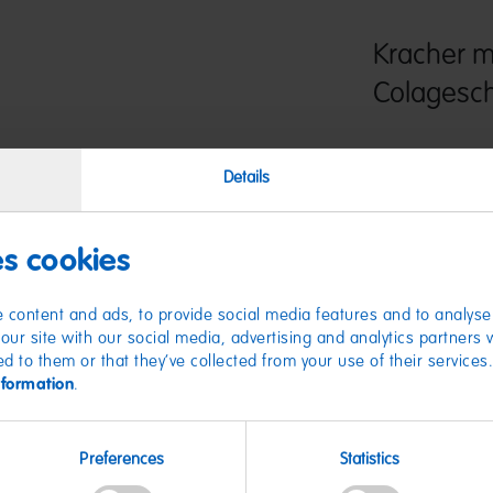
Kracher m
Colagesc
MAOAM Kracher mit 
Details
aufregendes Gesch
Geschmacksrichtung
absolute Kracher.
es cookies
 content and ads, to provide social media features and to analyse 
our site with our social media, advertising and analytics partners
ed to them or that they’ve collected from your use of their services
nformation
.
Nährwer
Preferences
Statistics