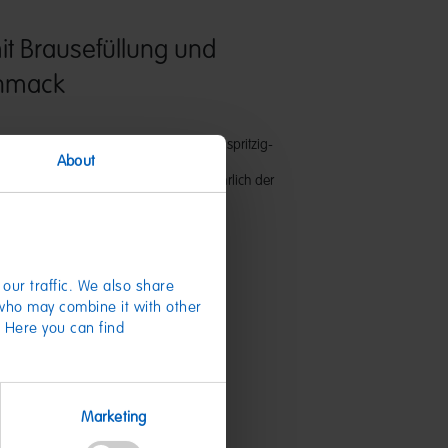
it Brausefüllung und
hmack
prickelnder Brausefüllung bieten ein spritzig-
About
mackserlebnis. In der beliebten
 Cola sind sie für Groß und Klein wahrlich der
our traffic. We also share
 who may combine it with other
. Here you can find
te
Marketing