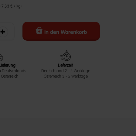
€
(7,33 € / kg)
In den Warenkorb
erringern
Die Menge erhöhen
Lieferung
Lieferzeit
b Deutschlands
Deutschland 2 - 4 Werktage
Österreich
Österreich 3 - 5 Werktage