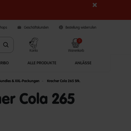
Shops
Geschäftskunden
Bestellung widerrufen
0
Konto
Warenkorb
ARIBO
ALLE PRODUKTE
ANLÄSSE
Bundles & XXL-Packungen
Kracher Cola 265 Stk.
er Cola 265
5 Customer Rating