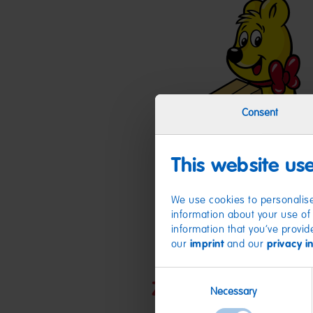
Consent
This website us
We use cookies to personalise
information about your use of 
information that you’ve provid
our
imprint
and our
privacy i
Consent
Zutaten
Necessary
Selection