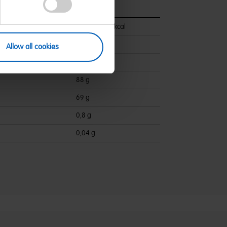
pro 100 g
1706 kJ/403 kcal
5,3 g
Allow all cookies
ettsäuren:
2,7 g
88 g
69 g
0,8 g
0,04 g