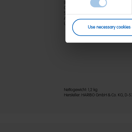
(D) Kaubonbon-Dragees mit 2,7 % Braus
Geschmack | Zutaten: Zucker; Glukosesiru
Sorbitsirup; Säuerungsmittel: Citronensä
Aroma; Säureregulator: Natriumhydro
Überzugsmittel: Bienenwachs weiß und g
Use necessary cookies 
Nettogewicht:
1,2 kg
Hersteller:
HARIBO GmbH & Co. KG, D-5