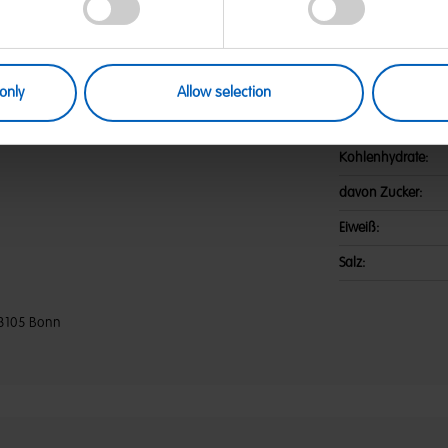
epulver in der Füllung und Cola-
Nährwerte
p; Palmfett; Feuchthaltemittel:
ure; Gelatine; Karamellsirup;
Energie:
gencarbonat; Sonnenblumenöl;
elb; Trennmittel: Talkum.
Fett:
only
Allow selection
davon gesättigte F
Kohlenhydrate:
davon Zucker:
Eiweiß:
Salz:
3105 Bonn