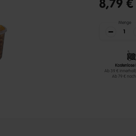
8,79 
Menge
Die Menge v
Kostenlose 
Ab 39 € innerhal
Ab 79 € nach 