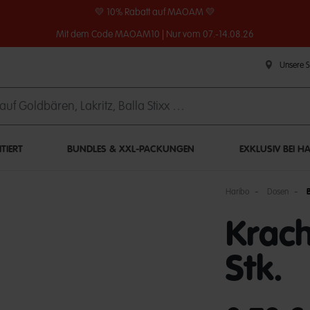
💛 10% Rabatt auf MAOAM 💛
Mit dem Code MAOAM10 | Nur vom 07.-14.08.26
Unsere 
ITIERT
BUNDLES & XXL-PACKUNGEN
EXKLUSIV BEI H
Haribo
Dosen
Krach
Stk.
undefined out of 