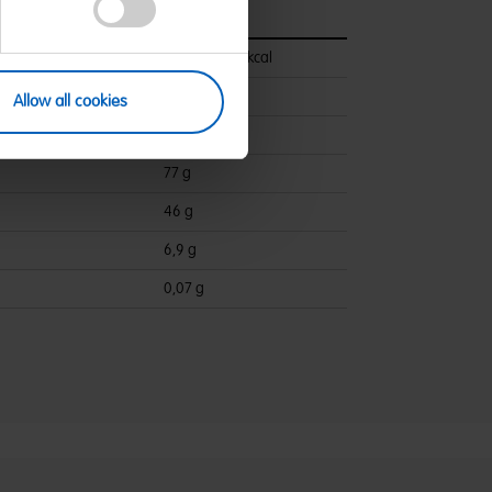
pro 100 g
1459 kJ/343 kcal
<0,5 g
Allow all cookies
ettsäuren:
0,1 g
77 g
46 g
6,9 g
0,07 g