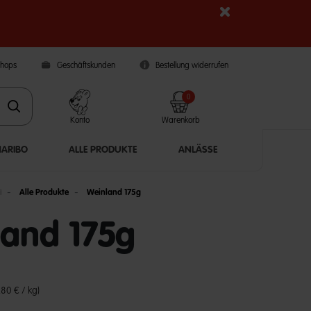
Shops
Geschäftskunden
Bestellung widerrufen
0
Konto
Warenkorb
HARIBO
ALLE PRODUKTE
ANLÄSSE
i
Alle Produkte
Weinland 175g
and 175g
5 Customer Rating
,80 € / kg)