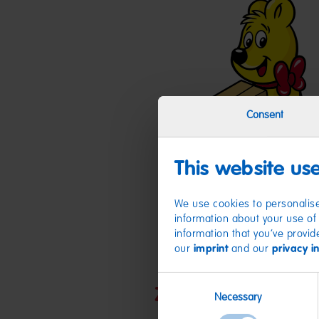
Consent
This website us
We use cookies to personalise
information about your use of 
information that you’ve provid
our
imprint
and our
privacy i
Consent
Zutaten
Necessary
Selection