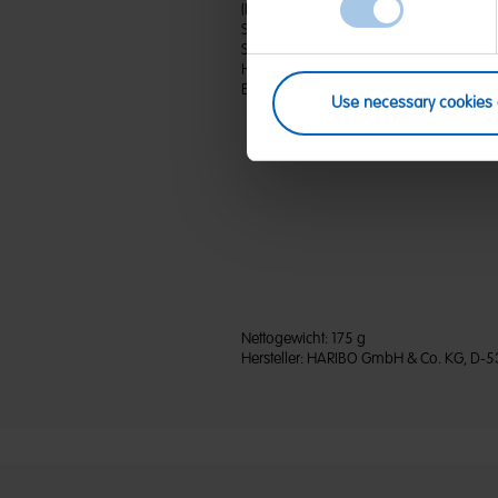
(D) Weingummi | Zutaten: Glukosesirup; 
Säuerungsmittel: Citronensäure; Frucht-
Spirulina, Rettich, Apfel, Süßkartoffel, 
Hibiskus, Zitrone; Sonnenblumenöl; Wei
Bienenwachs weiß und gelb. Kann Spur
Use necessary cookies 
Nettogewicht:
175 g
Hersteller:
HARIBO GmbH & Co. KG, D-5