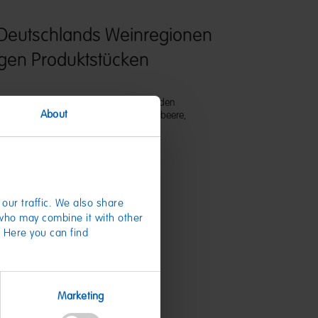
Deutschlands Weinregionen
tigen Produktstücken
st besonders weiches Fruchtgummi in den
About
acksrichtungen Ananas, Erdbeere, Himbeere,
rone. Für echte Genießer!
our traffic. We also share
 who may combine it with other
. Here you can find
te
Marketing