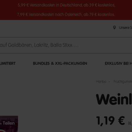
5,99 € Versandkosten in Deutschland, ab 39 € kostenlos,
7,99 € Versandkosten nach Österreich, ab 79 € kostenlos.
Unsere 
IMITIERT
BUNDLES & XXL-PACKUNGEN
EXKLUSIV BEI 
Haribo
Fruchtgumm
Weinl
undefined out of 
1,19 €
(6