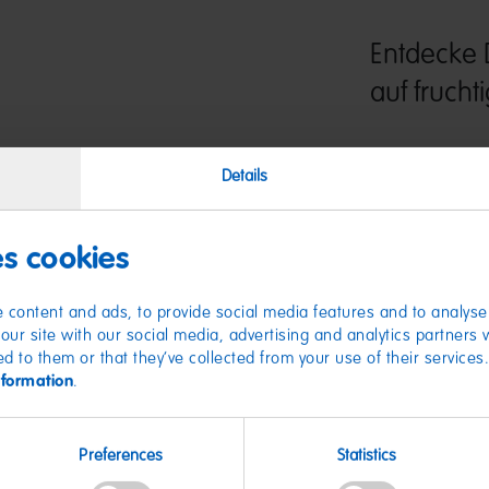
Entdecke 
auf fruch
HARIBO Weinland i
Details
fruchtigen Geschm
Saftorange und Zit
es cookies
 content and ads, to provide social media features and to analyse 
our site with our social media, advertising and analytics partners
ed to them or that they’ve collected from your use of their services
nformation
.
Nährwer
Preferences
Statistics