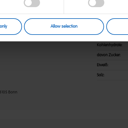
Zucker; Gelatine; Dextrose;
Nährwerte
 und Pflanzenkonzentrate: Saflor,
Karotte, Schwarze Johannisbeere,
Energie:
n; Aroma; Überzugsmittel:
en von MILCH, WEIZEN enthalten.
Fett:
only
Allow selection
davon gesättigte F
Kohlenhydrate:
davon Zucker:
Eiweiß:
Salz:
3105 Bonn