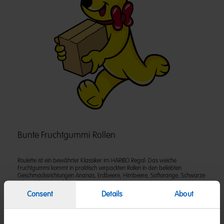
Bunte Fruchtgummi Rollen
Roulette ist ein bewährter Klassiker im HARIBO Regal: Das weiche
Fruchtgummi kommt in praktisch verpackten Rollen in den beliebten
Geschmacksrichtungen Ananas, Erdbeere, Himbeere, Saftorange, Schwarze
Johannisbeere und Zitrone.
Consent
Details
About
Zutaten