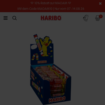
💛 10% Rabatt auf MAOAM 💛
Mit dem Code MAOAM10 | Nur vom 07.-14.08.26
Konto
Warenko
0
link.header.menu.label
simplesearch.search.label