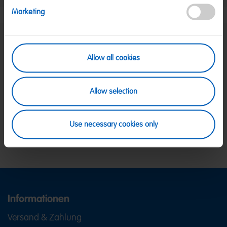
Marketing
SICHERE ZAHLUNG
Allow all cookies
PayPal, Klarna Sofortüberweisung, Klarna
Rechnung, Visa, Mastercard
KOSTENLOSE LIEFERUNG
Allow selection
Ab 39 € innerhalb Deutschlands
Ab 79 € nach Österreich
KUNDENSERVICE
Use necessary cookies only
Wir sind Mo-Fr von 08-18:00 Uhr für dich da.
+49
2641 300 1001
oder über unser
Kontaktformular
.
Informationen
Versand & Zahlung