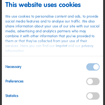
(D) Fruchtgummi | Zutaten: Glukosesirup; Zucker; Gelatine; Dextrose;
This website uses cookies
Säuerungsmittel: Citronensäure; Sonnenblumenöl; Frucht- und
Pflanzenkonzentrate: Saflor, Spirulina, Apfel, Rettich, Süßkartoffel, Karotte,
Zitrone, Schwarze Johannisbeere, Hibiskus; Aroma; Farbstoff:
Anthocyane; Überzugsmittel: Bienenwachs weiß und gelb. Kann Spuren
We use cookies to personalise content and ads, to provide
von MILCH, WEIZEN enthalten.
social media features and to analyse our traffic. We also
share information about your use of our site with our social
Nährwerte
media, advertising and analytics partners who may
Nährwerte
pro 100 g
combine it with other information that you’ve provided to
them or that they’ve collected from your use of their
Energie:
1459 kJ/343 kcal
services. Here you can find our
imprint
and our
privacy
information
.
Fett:
<0,5 g
davon gesättigte Fettsäuren:
0,1 g
Consent
Necessary
Kohlenhydrate:
77 g
Selection
davon Zucker:
46 g
Preferences
Eiweiß:
6,9 g
Salz:
0,07 g
Statistics
Nettogewicht:
1,25 kg
Hersteller:
HARIBO GmbH & Co. KG, D-53105 Bonn