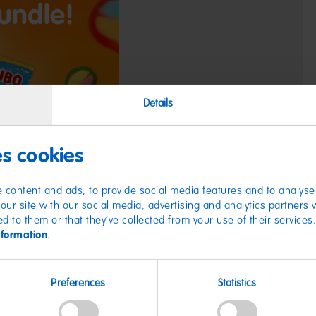
Details
es cookies
 content and ads, to provide social media features and to analyse 
our site with our social media, advertising and analytics partners
ed to them or that they’ve collected from your use of their services
nformation
.
Preferences
Statistics