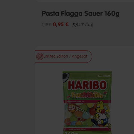
Pasta Flagga Sauer 160g
0,95 €
Reduzierter Preis von
bis
1,19 €
(5,94 € / kg)
Limited Edition / Angebot