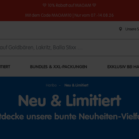
💛 10% Rabatt auf MAOAM 💛
Mit dem Code MAOAM10 | Nur vom 07.-14.08.26
Unsere 
ITIERT
BUNDLES & XXL-PACKUNGEN
EXKLUSIV BEI H
Haribo
Neu & Limitiert
Neu & Limitiert
tdecke unsere bunte Neuheiten-Vielfa