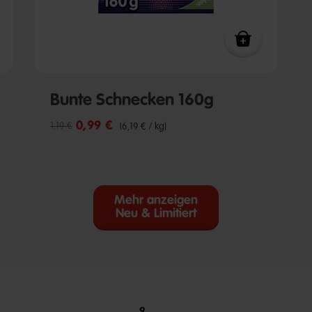
Bunte Schnecken 160g
0,99 €
Reduzierter Preis von
bis
1,19 €
(6,19 € / kg)
Mehr anzeigen
Neu & Limitiert