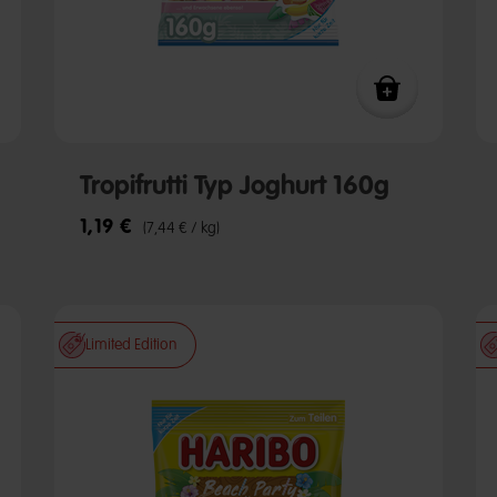
Tropifrutti Typ Joghurt 160g
1,19 €
(7,44 € / kg)
Limited Edition