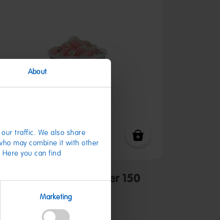
About
our traffic. We also share
 who may combine it with other
. Here you can find
Wilde Erdbeeren Sauer 150
Stk.
Marketing
8,79 €
(7,33 € / kg)