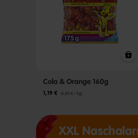
Cola & Orange 160g
1,19 €
(6,80 € / kg)