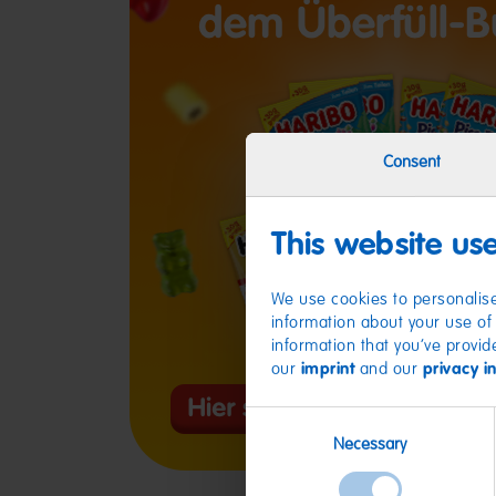
Consent
This website us
We use cookies to personalise
information about your use of 
information that you’ve provid
our
imprint
and our
privacy i
Consent
Necessary
Selection