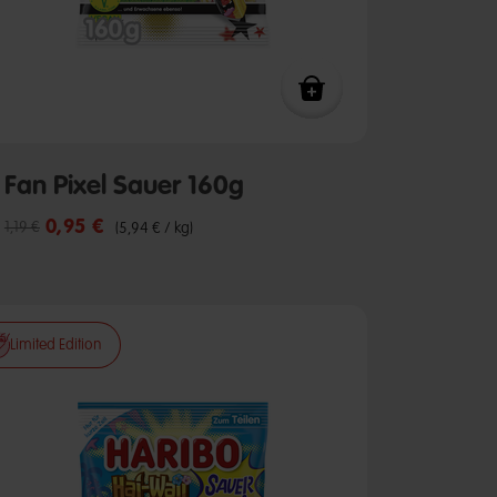
Fan Pixel Sauer 160g
0,95 €
Reduzierter Preis von
bis
1,19 €
(5,94 € / kg)
Limited Edition