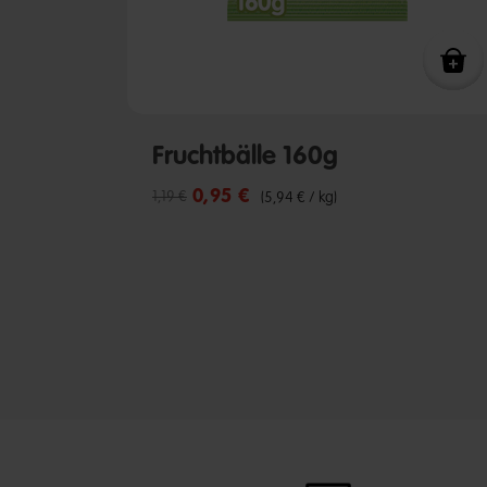
Fruchtbälle 160g
0,95 €
Reduzierter Preis von
bis
1,19 €
(5,94 € / kg)