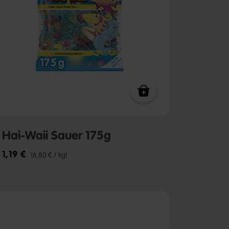
Hai-Waii Sauer 175g
1,19 €
(6,80 € / kg)