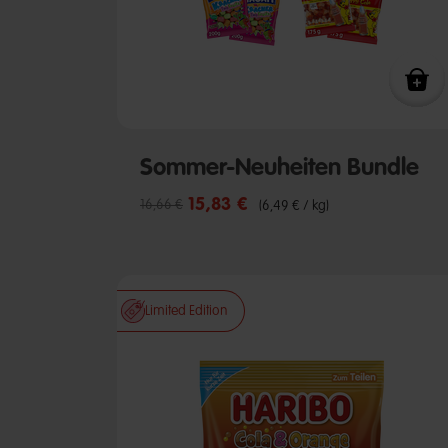
Sommer-Neuheiten Bundle
15,83 €
Reduzierter Preis von
bis
16,66 €
(6,49 € / kg)
Limited Edition