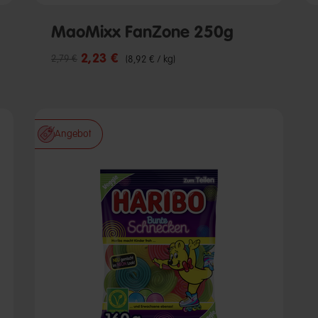
MaoMixx FanZone 250g
2,23 €
Reduzierter Preis von
bis
2,79 €
(8,92 € / kg)
Angebot