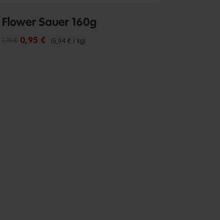
Flower Sauer 160g
0,95 €
Reduzierter Preis von
bis
1,19 €
(5,94 € / kg)