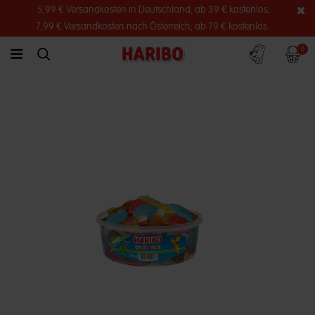
5,99 € Versandkosten in Deutschland, ab 39 € kostenlos,
7,99 € Versandkosten nach Österreich, ab 79 € kostenlos.
Konto
Warenko
0
link.header.menu.label
simplesearch.search.label