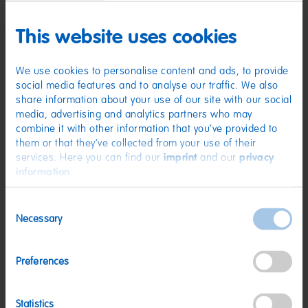
Zutaten
This website uses cookies
(D) Fruchtgummi, teilweise mit Cola-Geschmack | Zutaten: Glukosesirup;
Zucker; Stärke; Säuerungsmittel: Citronensäure; Sonnenblumenöl;
Karamellsirup; Aroma; Frucht- und Pflanzenkonzentrate: Saflor, Spirulina,
We use cookies to personalise content and ads, to provide
Orange, Holunderbeere, Schwarze Johannisbeere, Zitrone, Aronia,
Traube; Überzugsmittel: Bienenwachs weiß und gelb;
social media features and to analyse our traffic. We also
Holunderbeerextrakt; Farbstoff: Indigotin. Kann Spuren von MILCH,
share information about your use of our site with our social
WEIZEN enthalten.
media, advertising and analytics partners who may
Nährwerte
combine it with other information that you’ve provided to
them or that they’ve collected from your use of their
Nährwerte
pro 100 g
services. Here you can find our
imprint
and our
privacy
information
.
Energie:
1421 kJ/334 kcal
Fett:
<0,5 g
Consent
Necessary
davon gesättigte Fettsäuren:
0,1 g
Selection
Kohlenhydrate:
82 g
Preferences
davon Zucker:
42 g
Eiweiß:
<0,5 g
Statistics